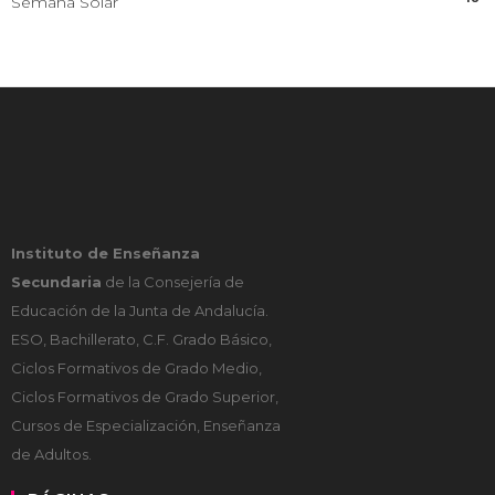
Semana Solar
Instituto de Enseñanza
Secundaria
de la Consejería de
Educación de la Junta de Andalucía.
ESO, Bachillerato, C.F. Grado Básico,
Ciclos Formativos de Grado Medio,
Ciclos Formativos de Grado Superior,
Cursos de Especialización, Enseñanza
de Adultos.