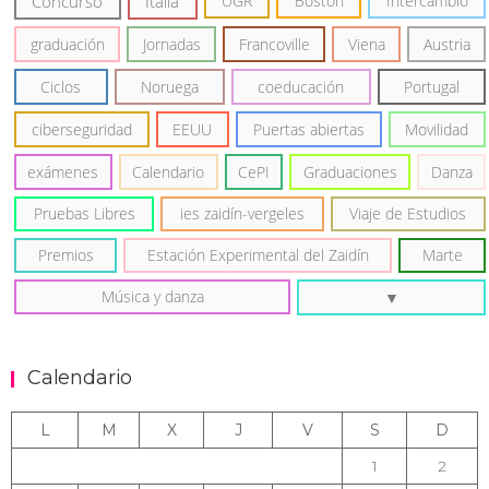
Concurso
Italia
UGR
Boston
Intercambio
graduación
Jornadas
Francoville
Viena
Austria
Ciclos
Noruega
coeducación
Portugal
ciberseguridad
EEUU
Puertas abiertas
Movilidad
exámenes
Calendario
CePI
Graduaciones
Danza
Pruebas Libres
ies zaidín-vergeles
Viaje de Estudios
Premios
Estación Experimental del Zaidín
Marte
Música y danza
Calendario
L
M
X
J
V
S
D
1
2