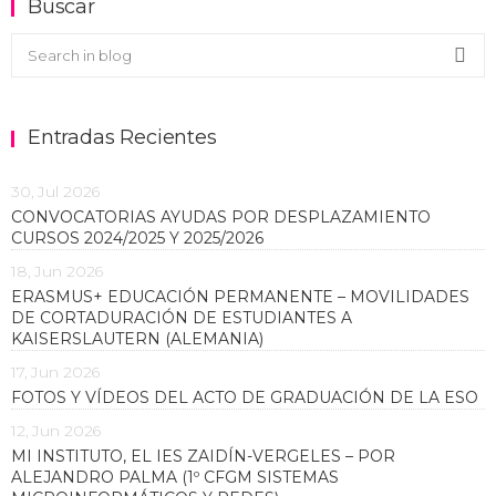
Buscar
Buscar en el blog
Sea
Entradas Recientes
30, Jul 2026
CONVOCATORIAS AYUDAS POR DESPLAZAMIENTO
CURSOS 2024/2025 Y 2025/2026
18, Jun 2026
ERASMUS+ EDUCACIÓN PERMANENTE – MOVILIDADES
DE CORTADURACIÓN DE ESTUDIANTES A
KAISERSLAUTERN (ALEMANIA)
17, Jun 2026
FOTOS Y VÍDEOS DEL ACTO DE GRADUACIÓN DE LA ESO
12, Jun 2026
MI INSTITUTO, EL IES ZAIDÍN-VERGELES – POR
ALEJANDRO PALMA (1º CFGM SISTEMAS