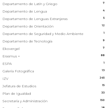
7
Departamento de Latín y Griego
4
Departamento de Lengua
5
Departamento de Lenguas Extranjeras
12
Departamento de Orientación
1
Departamento de Seguridad y Medio Ambiente
9
Departamento de Tecnología
7
Ekovergel
88
Erasmus +
1
ESPA
13
Galería Fotográfica
245
IZV
15
Jefatura de Estudios
33
Plan de Igualdad
150
Secretaría y Administración
18