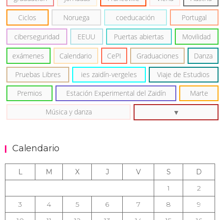
Ciclos
Noruega
coeducación
Portugal
ciberseguridad
EEUU
Puertas abiertas
Movilidad
exámenes
Calendario
CePI
Graduaciones
Danza
Pruebas Libres
ies zaidín-vergeles
Viaje de Estudios
Premios
Estación Experimental del Zaidín
Marte
Música y danza
Calendario
L
M
X
J
V
S
D
1
2
3
4
5
6
7
8
9