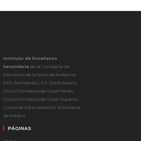
Instituto de Enseñanza
Secundaria
de la Consejería de
Educación de la Junta de Andalucía.
ESO, Bachillerato, C.F. Grado Básico,
Ciclos Formativos de Grado Medio,
Ciclos Formativos de Grado Superior,
Cursos de Especialización, Enseñanza
de Adultos.
PÁGINAS