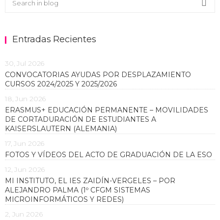
Sea
Entradas Recientes
30, Jul 2026
CONVOCATORIAS AYUDAS POR DESPLAZAMIENTO
CURSOS 2024/2025 Y 2025/2026
18, Jun 2026
ERASMUS+ EDUCACIÓN PERMANENTE – MOVILIDADES
DE CORTADURACIÓN DE ESTUDIANTES A
KAISERSLAUTERN (ALEMANIA)
17, Jun 2026
FOTOS Y VÍDEOS DEL ACTO DE GRADUACIÓN DE LA ESO
12, Jun 2026
MI INSTITUTO, EL IES ZAIDÍN-VERGELES – POR
ALEJANDRO PALMA (1º CFGM SISTEMAS
MICROINFORMÁTICOS Y REDES)
2, Jun 2026