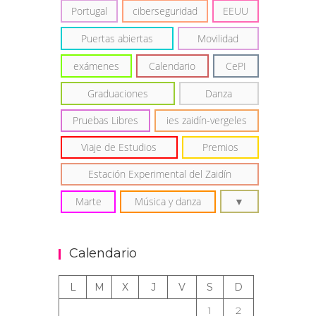
Portugal
ciberseguridad
EEUU
Puertas abiertas
Movilidad
exámenes
Calendario
CePI
Graduaciones
Danza
Pruebas Libres
ies zaidín-vergeles
Viaje de Estudios
Premios
Estación Experimental del Zaidín
Marte
Música y danza
Calendario
L
M
X
J
V
S
D
1
2