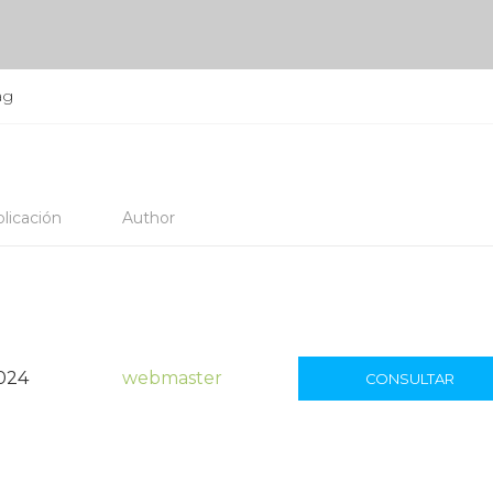
ag
licación
Author
2024
webmaster
CONSULTAR