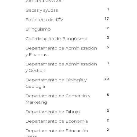
ZAIDIN·INNOVA
1
Becas y ayudas
17
Biblioteca del IZV
7
Bilingüismo
3
Coordinación de Bilingüismo
6
Departamento de Administración
y Finanzas
1
Departamento de Administración
y Gestión
29
Departamento de Biología y
Geología
5
Departamento de Comercio y
Marketing
3
Departamento de Dibujo
2
Departamento de Economía
2
Departamento de Educación