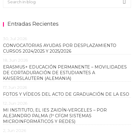
Sea
Entradas Recientes
30, Jul 2026
CONVOCATORIAS AYUDAS POR DESPLAZAMIENTO
CURSOS 2024/2025 Y 2025/2026
18, Jun 2026
ERASMUS+ EDUCACIÓN PERMANENTE – MOVILIDADES
DE CORTADURACIÓN DE ESTUDIANTES A
KAISERSLAUTERN (ALEMANIA)
17, Jun 2026
FOTOS Y VÍDEOS DEL ACTO DE GRADUACIÓN DE LA ESO
12, Jun 2026
MI INSTITUTO, EL IES ZAIDÍN-VERGELES – POR
ALEJANDRO PALMA (1º CFGM SISTEMAS
MICROINFORMÁTICOS Y REDES)
2, Jun 2026