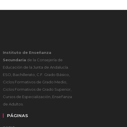
Instituto de Enseñanza
Secundaria
de la Consejería de
Educación de la Junta de Andalucía.
ESO, Bachillerato, C.F. Grado Básico,
Ciclos Formativos de Grado Medio,
Ciclos Formativos de Grado Superior,
Cursos de Especialización, Enseñanza
de Adultos.
PÁGINAS