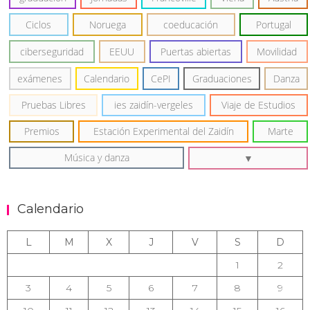
Ciclos
Noruega
coeducación
Portugal
ciberseguridad
EEUU
Puertas abiertas
Movilidad
exámenes
Calendario
CePI
Graduaciones
Danza
Pruebas Libres
ies zaidín-vergeles
Viaje de Estudios
Premios
Estación Experimental del Zaidín
Marte
Música y danza
Calendario
L
M
X
J
V
S
D
1
2
3
4
5
6
7
8
9