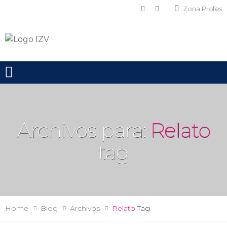
Zona Profes
Toggle mobile menu
Archivos para:
Relato
tag
Home
Blog
Archivos
Relato
Tag