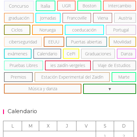
Concurso
Italia
UGR
Boston
Intercambio
graduación
Jornadas
Francoville
Viena
Austria
Ciclos
Noruega
coeducación
Portugal
ciberseguridad
EEUU
Puertas abiertas
Movilidad
exámenes
Calendario
CePI
Graduaciones
Danza
Pruebas Libres
ies zaidín-vergeles
Viaje de Estudios
Premios
Estación Experimental del Zaidín
Marte
Música y danza
Calendario
L
M
X
J
V
S
D
1
2