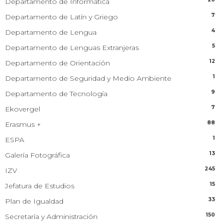
Departamento de Informática
7
Departamento de Latín y Griego
4
Departamento de Lengua
5
Departamento de Lenguas Extranjeras
12
Departamento de Orientación
1
Departamento de Seguridad y Medio Ambiente
9
Departamento de Tecnología
7
Ekovergel
88
Erasmus +
1
ESPA
13
Galería Fotográfica
245
IZV
15
Jefatura de Estudios
33
Plan de Igualdad
150
Secretaría y Administración