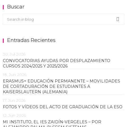
Buscar
Buscar en el blog
Sea
Entradas Recientes
30, Jul 2026
CONVOCATORIAS AYUDAS POR DESPLAZAMIENTO
CURSOS 2024/2025 Y 2025/2026
18, Jun 2026
ERASMUS+ EDUCACIÓN PERMANENTE – MOVILIDADES
DE CORTADURACIÓN DE ESTUDIANTES A
KAISERSLAUTERN (ALEMANIA)
17, Jun 2026
FOTOS Y VÍDEOS DEL ACTO DE GRADUACIÓN DE LA ESO
12, Jun 2026
MI INSTITUTO, EL IES ZAIDÍN-VERGELES – POR