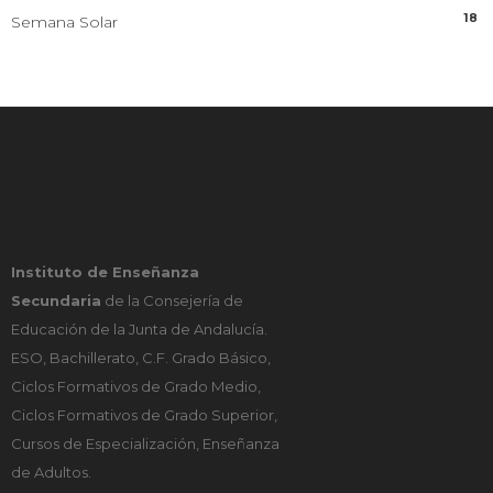
18
Semana Solar
Instituto de Enseñanza
Secundaria
de la Consejería de
Educación de la Junta de Andalucía.
ESO, Bachillerato, C.F. Grado Básico,
Ciclos Formativos de Grado Medio,
Ciclos Formativos de Grado Superior,
Cursos de Especialización, Enseñanza
de Adultos.