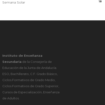
18
Semana Solar
Instituto de Enseñanza
Secundaria
de la Consejería de
Educación de la Junta de Andalucía.
ESO, Bachillerato, C.F. Grado Básico,
Ciclos Formativos de Grado Medio,
Ciclos Formativos de Grado Superior,
Cursos de Especialización, Enseñanza
de Adultos.