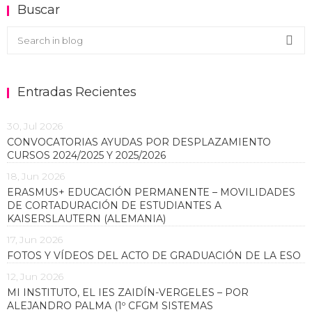
Buscar
Buscar en el blog
Sea
Entradas Recientes
30, Jul 2026
CONVOCATORIAS AYUDAS POR DESPLAZAMIENTO
CURSOS 2024/2025 Y 2025/2026
18, Jun 2026
ERASMUS+ EDUCACIÓN PERMANENTE – MOVILIDADES
DE CORTADURACIÓN DE ESTUDIANTES A
KAISERSLAUTERN (ALEMANIA)
17, Jun 2026
FOTOS Y VÍDEOS DEL ACTO DE GRADUACIÓN DE LA ESO
12, Jun 2026
MI INSTITUTO, EL IES ZAIDÍN-VERGELES – POR
ALEJANDRO PALMA (1º CFGM SISTEMAS