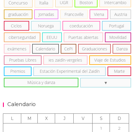
Concurso
Italia
UGR
Boston
Intercambio
graduación
Jornadas
Francoville
Viena
Austria
Ciclos
Noruega
coeducación
Portugal
ciberseguridad
EEUU
Puertas abiertas
Movilidad
exámenes
Calendario
CePI
Graduaciones
Danza
Pruebas Libres
ies zaidín-vergeles
Viaje de Estudios
Premios
Estación Experimental del Zaidín
Marte
Música y danza
Calendario
L
M
X
J
V
S
D
1
2