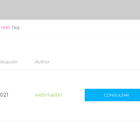
nado
Tag
licación
Author
2021
webmaster
CONSULTAR