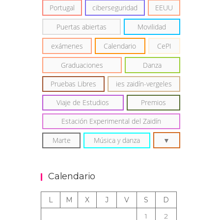
Portugal
ciberseguridad
EEUU
Puertas abiertas
Movilidad
exámenes
Calendario
CePI
Graduaciones
Danza
Pruebas Libres
ies zaidín-vergeles
Viaje de Estudios
Premios
Estación Experimental del Zaidín
Marte
Música y danza
Calendario
L
M
X
J
V
S
D
1
2