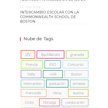
14, May 2026
INTERCAMBIO ESCOLAR CON LA
COMMONWEALTH SCHOOL DE
BOSTON
Nube de Tags
IZV
Bachillerato
granada
Francia
ESO
Concurso
Italia
UGR
Boston
Intercambio
graduación
Jornadas
Francoville
Viena
Austria
Ciclos
Noruega
coeducación