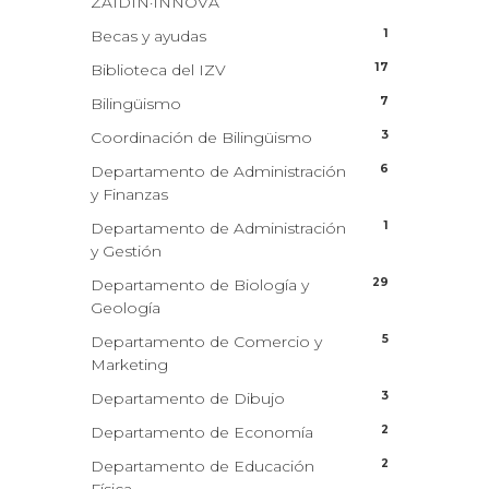
ZAIDIN·INNOVA
1
Becas y ayudas
17
Biblioteca del IZV
7
Bilingüismo
3
Coordinación de Bilingüismo
6
Departamento de Administración
y Finanzas
1
Departamento de Administración
y Gestión
29
Departamento de Biología y
Geología
5
Departamento de Comercio y
Marketing
3
Departamento de Dibujo
2
Departamento de Economía
2
Departamento de Educación