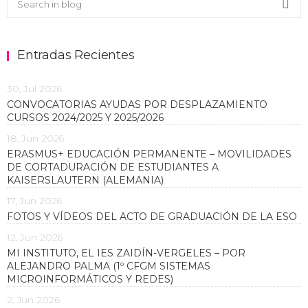
Sea
Entradas Recientes
30, Jul 2026
CONVOCATORIAS AYUDAS POR DESPLAZAMIENTO
CURSOS 2024/2025 Y 2025/2026
18, Jun 2026
ERASMUS+ EDUCACIÓN PERMANENTE – MOVILIDADES
DE CORTADURACIÓN DE ESTUDIANTES A
KAISERSLAUTERN (ALEMANIA)
17, Jun 2026
FOTOS Y VÍDEOS DEL ACTO DE GRADUACIÓN DE LA ESO
12, Jun 2026
MI INSTITUTO, EL IES ZAIDÍN-VERGELES – POR
ALEJANDRO PALMA (1º CFGM SISTEMAS
MICROINFORMÁTICOS Y REDES)
2, Jun 2026