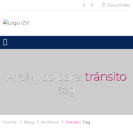
Zona Profes
Toggle mobile menu
Archivos para:
tránsito
tag
Home
Blog
Archivos
Tránsito
Tag