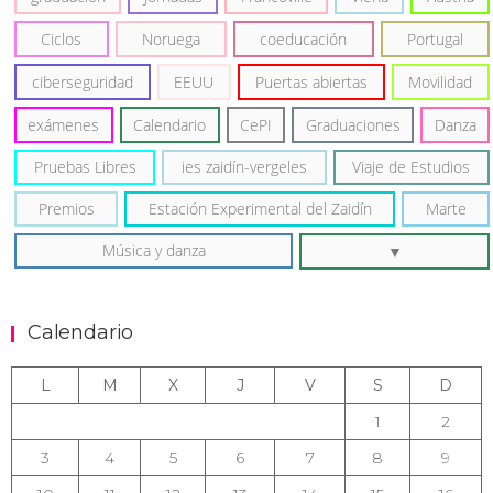
Ciclos
Noruega
coeducación
Portugal
ciberseguridad
EEUU
Puertas abiertas
Movilidad
exámenes
Calendario
CePI
Graduaciones
Danza
Pruebas Libres
ies zaidín-vergeles
Viaje de Estudios
Premios
Estación Experimental del Zaidín
Marte
Música y danza
Calendario
L
M
X
J
V
S
D
1
2
3
4
5
6
7
8
9