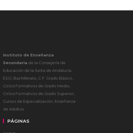
Instituto de Enseñanza
Secundaria
de la Consejería de
Educación de la Junta de Andalucía.
ESO, Bachillerato, C.F. Grado Básico,
Ciclos Formativos de Grado Medio,
Ciclos Formativos de Grado Superior,
Cursos de Especialización, Enseñanza
de Adultos.
PÁGINAS