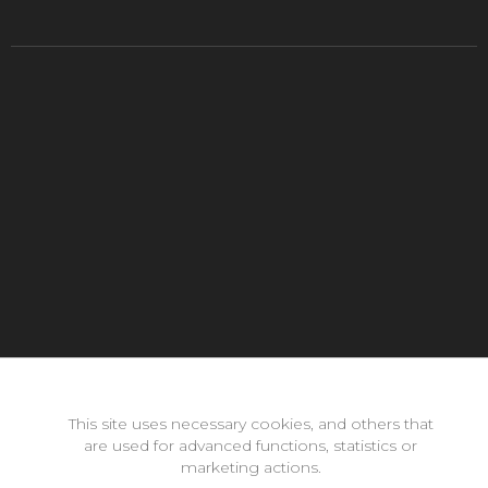
Con la inestimable ayuda de:
This site uses necessary cookies, and others that
are used for advanced functions, statistics or
marketing actions.
Copyright © 2026 neomode - IES Zaidín Vergeles - Granada -