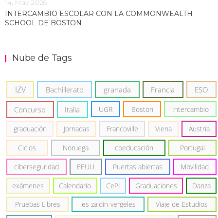
14, May 2026
INTERCAMBIO ESCOLAR CON LA COMMONWEALTH
SCHOOL DE BOSTON
Nube de Tags
IZV
Bachillerato
granada
Francia
ESO
Concurso
Italia
UGR
Boston
Intercambio
graduación
Jornadas
Francoville
Viena
Austria
Ciclos
Noruega
coeducación
Portugal
ciberseguridad
EEUU
Puertas abiertas
Movilidad
exámenes
Calendario
CePI
Graduaciones
Danza
Pruebas Libres
ies zaidín-vergeles
Viaje de Estudios