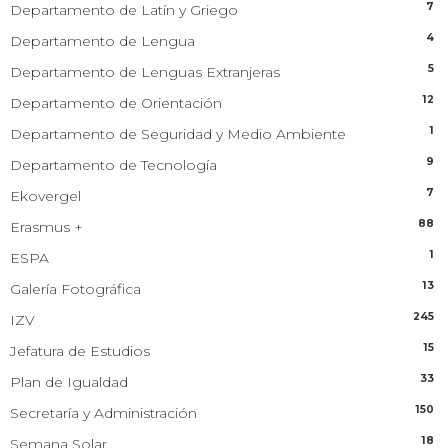
7
Departamento de Latín y Griego
4
Departamento de Lengua
5
Departamento de Lenguas Extranjeras
12
Departamento de Orientación
1
Departamento de Seguridad y Medio Ambiente
9
Departamento de Tecnología
7
Ekovergel
88
Erasmus +
1
ESPA
13
Galería Fotográfica
245
IZV
15
Jefatura de Estudios
33
Plan de Igualdad
150
Secretaría y Administración
18
Semana Solar