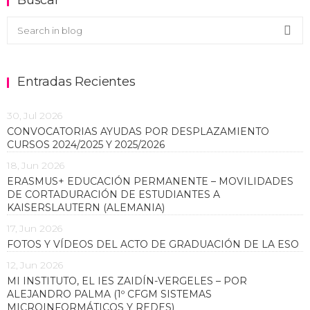
Buscar en el blog
Sea
Entradas Recientes
30, Jul 2026
CONVOCATORIAS AYUDAS POR DESPLAZAMIENTO
CURSOS 2024/2025 Y 2025/2026
18, Jun 2026
ERASMUS+ EDUCACIÓN PERMANENTE – MOVILIDADES
DE CORTADURACIÓN DE ESTUDIANTES A
KAISERSLAUTERN (ALEMANIA)
17, Jun 2026
FOTOS Y VÍDEOS DEL ACTO DE GRADUACIÓN DE LA ESO
12, Jun 2026
MI INSTITUTO, EL IES ZAIDÍN-VERGELES – POR
ALEJANDRO PALMA (1º CFGM SISTEMAS
MICROINFORMÁTICOS Y REDES)