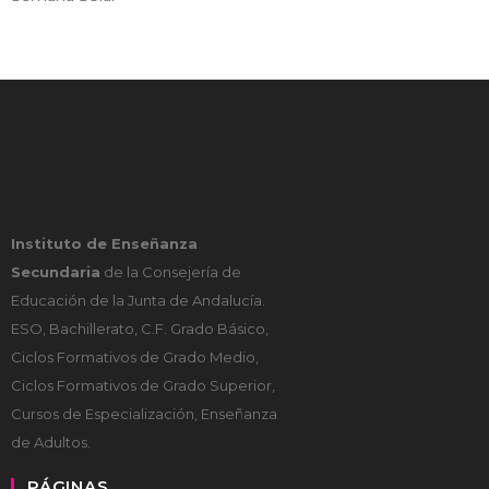
Instituto de Enseñanza
Secundaria
de la Consejería de
Educación de la Junta de Andalucía.
ESO, Bachillerato, C.F. Grado Básico,
Ciclos Formativos de Grado Medio,
Ciclos Formativos de Grado Superior,
Cursos de Especialización, Enseñanza
de Adultos.
PÁGINAS