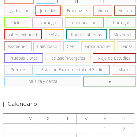
graduación
Jornadas
Francoville
Viena
Austria
Ciclos
Noruega
coeducación
Portugal
ciberseguridad
EEUU
Puertas abiertas
Movilidad
exámenes
Calendario
CePI
Graduaciones
Danza
Pruebas Libres
ies zaidín-vergeles
Viaje de Estudios
Premios
Estación Experimental del Zaidín
Marte
Música y danza
Calendario
L
M
X
J
V
S
D
1
2