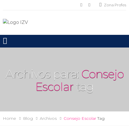
Zona Profes
Toggle mobile menu
Archivos para:
Consejo
Escolar
tag
Home
Blog
Archivos
Consejo Escolar
Tag