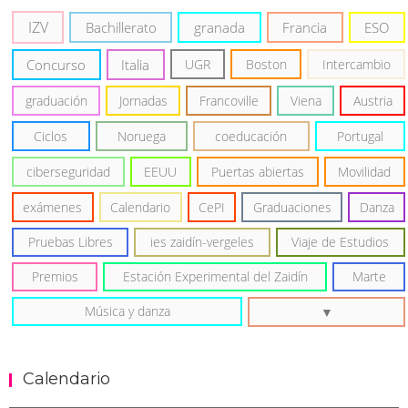
IZV
Bachillerato
granada
Francia
ESO
Concurso
Italia
UGR
Boston
Intercambio
graduación
Jornadas
Francoville
Viena
Austria
Ciclos
Noruega
coeducación
Portugal
ciberseguridad
EEUU
Puertas abiertas
Movilidad
exámenes
Calendario
CePI
Graduaciones
Danza
Pruebas Libres
ies zaidín-vergeles
Viaje de Estudios
Premios
Estación Experimental del Zaidín
Marte
Música y danza
Calendario