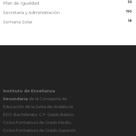
33
Plan de Igualdad
150
Secretaría y Administración
18
Semana Solar
Instituto de Enseñanza
Secundaria
de la Consejería de
Educación de la Junta de Andalucía.
ESO, Bachillerato, C.F. Grado Básico,
Ciclos Formativos de Grado Medio,
Ciclos Formativos de Grado Superior,