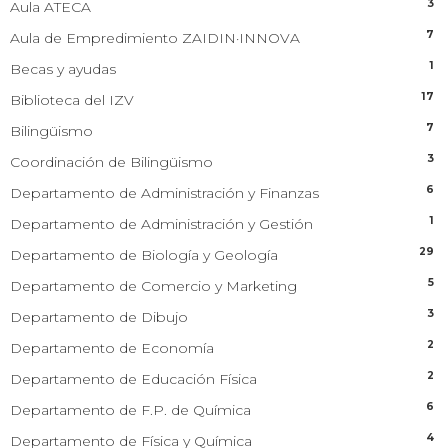
3
Aula ATECA
7
Aula de Empredimiento ZAIDIN·INNOVA
1
Becas y ayudas
17
Biblioteca del IZV
7
Bilingüismo
3
Coordinación de Bilingüismo
6
Departamento de Administración y Finanzas
1
Departamento de Administración y Gestión
29
Departamento de Biología y Geología
5
Departamento de Comercio y Marketing
3
Departamento de Dibujo
2
Departamento de Economía
2
Departamento de Educación Física
6
Departamento de F.P. de Química
4
Departamento de Física y Química