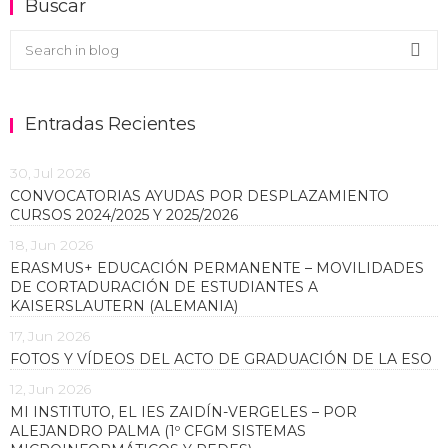
Buscar
Buscar en el blog
Sea
Entradas Recientes
30, Jul 2026
CONVOCATORIAS AYUDAS POR DESPLAZAMIENTO
CURSOS 2024/2025 Y 2025/2026
18, Jun 2026
ERASMUS+ EDUCACIÓN PERMANENTE – MOVILIDADES
DE CORTADURACIÓN DE ESTUDIANTES A
KAISERSLAUTERN (ALEMANIA)
17, Jun 2026
FOTOS Y VÍDEOS DEL ACTO DE GRADUACIÓN DE LA ESO
12, Jun 2026
MI INSTITUTO, EL IES ZAIDÍN-VERGELES – POR
ALEJANDRO PALMA (1º CFGM SISTEMAS