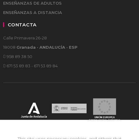
ENSEÑANZAS DE ADULTOS
ENSEÑANZAS A DISTANCIA
CONTACTA
Calle Primavera 26-28
18008
Granada · ANDALUCÍA · ESP
958 89 38 50
671 53 89 83 - 671 53 89 84
This site uses necessary cookies, and others that