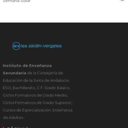
Semana Solar
Instituto de Enseñanza
Secundaria
de la Consejería de
Educación de la Junta de Andalucía.
ESO, Bachillerato, C.F. Grado Básico,
Ciclos Formativos de Grado Medio,
Ciclos Formativos de Grado Superior,
Cursos de Especialización, Enseñanza
de Adultos.