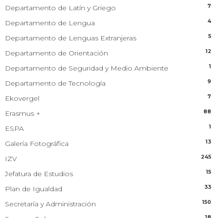
7
Departamento de Latín y Griego
4
Departamento de Lengua
5
Departamento de Lenguas Extranjeras
12
Departamento de Orientación
1
Departamento de Seguridad y Medio Ambiente
9
Departamento de Tecnología
7
Ekovergel
88
Erasmus +
1
ESPA
13
Galería Fotográfica
245
IZV
15
Jefatura de Estudios
33
Plan de Igualdad
150
Secretaría y Administración
18