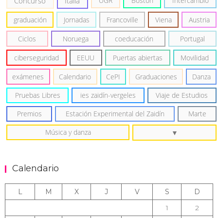
Concurso
Italia
UGR
Boston
Intercambio
graduación
Jornadas
Francoville
Viena
Austria
Ciclos
Noruega
coeducación
Portugal
ciberseguridad
EEUU
Puertas abiertas
Movilidad
exámenes
Calendario
CePI
Graduaciones
Danza
Pruebas Libres
ies zaidín-vergeles
Viaje de Estudios
Premios
Estación Experimental del Zaidín
Marte
Música y danza
Calendario
L
M
X
J
V
S
D
1
2