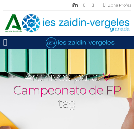
Zona Profes
Toggle mobile menu
Archivos para:
V
Campeonato de FP
tag