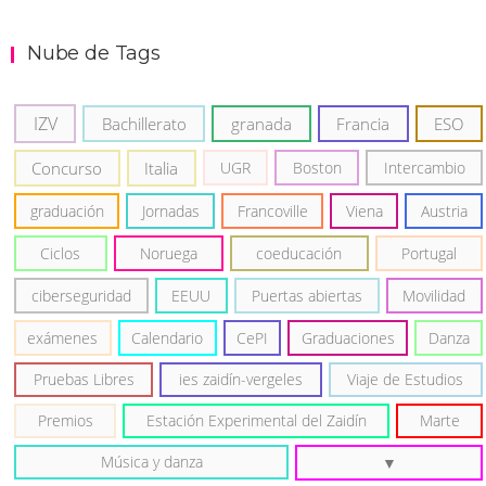
Nube de Tags
IZV
Bachillerato
granada
Francia
ESO
Concurso
Italia
UGR
Boston
Intercambio
graduación
Jornadas
Francoville
Viena
Austria
Ciclos
Noruega
coeducación
Portugal
ciberseguridad
EEUU
Puertas abiertas
Movilidad
exámenes
Calendario
CePI
Graduaciones
Danza
Pruebas Libres
ies zaidín-vergeles
Viaje de Estudios
Premios
Estación Experimental del Zaidín
Marte
Música y danza