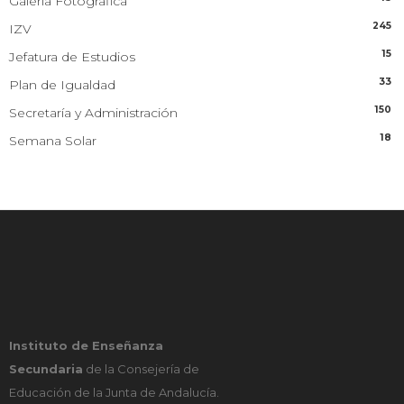
Galería Fotográfica
245
IZV
15
Jefatura de Estudios
33
Plan de Igualdad
150
Secretaría y Administración
18
Semana Solar
Instituto de Enseñanza
Secundaria
de la Consejería de
Educación de la Junta de Andalucía.