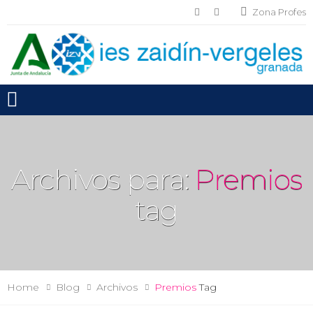
Zona Profes
Toggle mobile menu
Archivos para:
Premios
tag
Home
Blog
Archivos
Premios
Tag