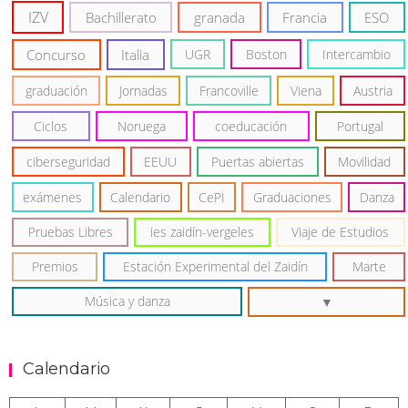
IZV
Bachillerato
granada
Francia
ESO
Concurso
Italia
UGR
Boston
Intercambio
graduación
Jornadas
Francoville
Viena
Austria
Ciclos
Noruega
coeducación
Portugal
ciberseguridad
EEUU
Puertas abiertas
Movilidad
exámenes
Calendario
CePI
Graduaciones
Danza
Pruebas Libres
ies zaidín-vergeles
Viaje de Estudios
Premios
Estación Experimental del Zaidín
Marte
Música y danza
Calendario