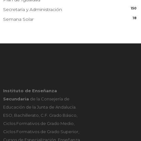
150
Secretaría y Administración
18
Semana Solar
Instituto de Enseñanza
Secundaria
de la Consejería de
Educación de la Junta de Andalucía.
ESO, Bachillerato, C.F. Grado Básico,
Ciclos Formativos de Grado Medio,
Ciclos Formativos de Grado Superior,
Cursos de Especialización, Enseñanza