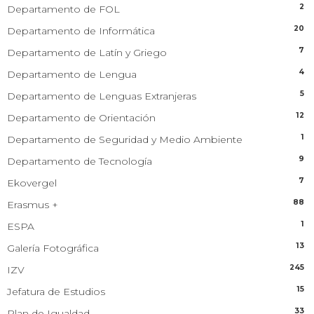
2
Departamento de FOL
20
Departamento de Informática
7
Departamento de Latín y Griego
4
Departamento de Lengua
5
Departamento de Lenguas Extranjeras
12
Departamento de Orientación
1
Departamento de Seguridad y Medio Ambiente
9
Departamento de Tecnología
7
Ekovergel
88
Erasmus +
1
ESPA
13
Galería Fotográfica
245
IZV
15
Jefatura de Estudios
33
Plan de Igualdad