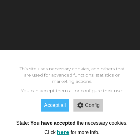
Con la inestimable ayuda de:
This site uses necessary cookies, and others that
are used for advanced functions, statistics or
marketing actions.
Copyright © 2026 neomode - IES Zaidín Vergeles - Granada -
Andalucía
You can accept them all or configure their use:
Accept all
Config
State:
You have accepted
the necessary cookies.
here
Click
for more info.