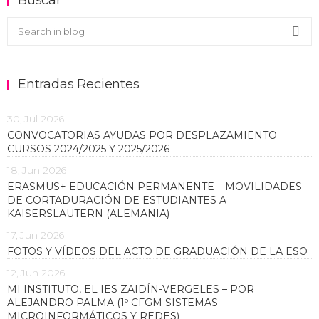
Buscar en el blog
Sea
Entradas Recientes
30, Jul 2026
CONVOCATORIAS AYUDAS POR DESPLAZAMIENTO
CURSOS 2024/2025 Y 2025/2026
18, Jun 2026
ERASMUS+ EDUCACIÓN PERMANENTE – MOVILIDADES
DE CORTADURACIÓN DE ESTUDIANTES A
KAISERSLAUTERN (ALEMANIA)
17, Jun 2026
FOTOS Y VÍDEOS DEL ACTO DE GRADUACIÓN DE LA ESO
12, Jun 2026
MI INSTITUTO, EL IES ZAIDÍN-VERGELES – POR
ALEJANDRO PALMA (1º CFGM SISTEMAS
MICROINFORMÁTICOS Y REDES)