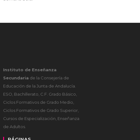
Instituto de Enseñanza
Secundaria
de la Consejería de
Educación de la Junta de Andalucía.
ESO, Bachillerato, C.F. Grado Básico,
Ciclos Formativos de Grado Medio,
Ciclos Formativos de Grado Superior,
Cursos de Especialización, Enseñanza
de Adultos.
PÁGINAS