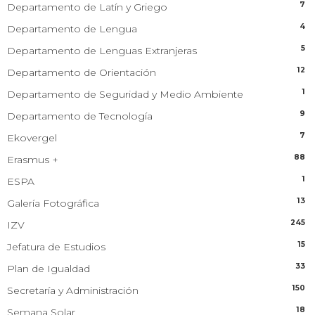
7
Departamento de Latín y Griego
4
Departamento de Lengua
5
Departamento de Lenguas Extranjeras
12
Departamento de Orientación
1
Departamento de Seguridad y Medio Ambiente
9
Departamento de Tecnología
7
Ekovergel
88
Erasmus +
1
ESPA
13
Galería Fotográfica
245
IZV
15
Jefatura de Estudios
33
Plan de Igualdad
150
Secretaría y Administración
18
Semana Solar