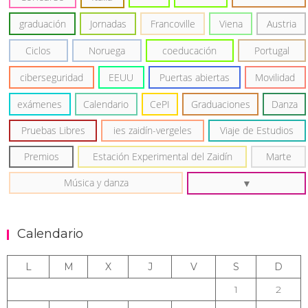
graduación
Jornadas
Francoville
Viena
Austria
Ciclos
Noruega
coeducación
Portugal
ciberseguridad
EEUU
Puertas abiertas
Movilidad
exámenes
Calendario
CePI
Graduaciones
Danza
Pruebas Libres
ies zaidín-vergeles
Viaje de Estudios
Premios
Estación Experimental del Zaidín
Marte
Música y danza
Calendario
L
M
X
J
V
S
D
1
2