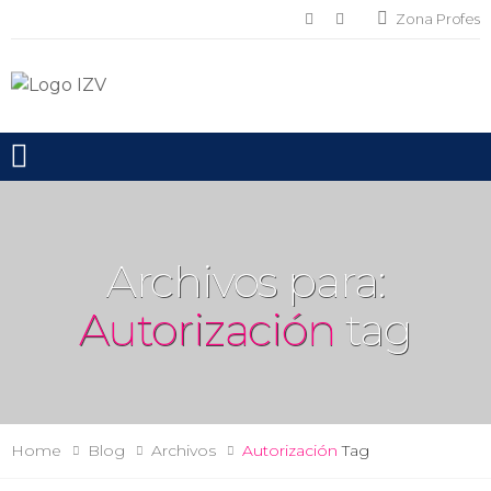
Zona Profes
Toggle mobile menu
Archivos para:
Autorización
tag
Home
Blog
Archivos
Autorización
Tag