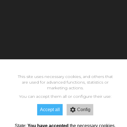
Con la inestimable ayuda de:
This site uses necessary cookies, and others that
are used for advanced functions, statistics or
marketing actions.
Copyright © 2026 neomode - IES Zaidín Vergeles - Granada -
Andalucía
You can accept them all or configure their use:
Accept all
Config
State:
You have accepted
the necessary cookies.