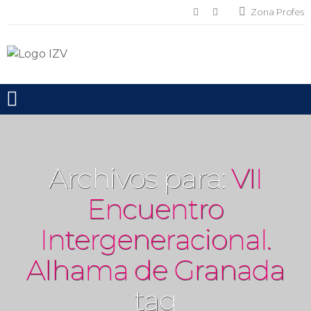
Zona Profes
Toggle mobile menu
Archivos para:
VII
Encuentro
Intergeneracional.
Alhama de Granada
tag