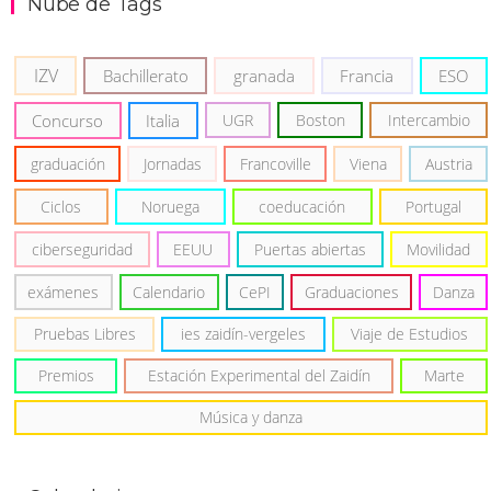
Nube de Tags
IZV
Bachillerato
granada
Francia
ESO
Concurso
Italia
UGR
Boston
Intercambio
graduación
Jornadas
Francoville
Viena
Austria
Ciclos
Noruega
coeducación
Portugal
ciberseguridad
EEUU
Puertas abiertas
Movilidad
exámenes
Calendario
CePI
Graduaciones
Danza
Pruebas Libres
ies zaidín-vergeles
Viaje de Estudios
Premios
Estación Experimental del Zaidín
Marte
Música y danza