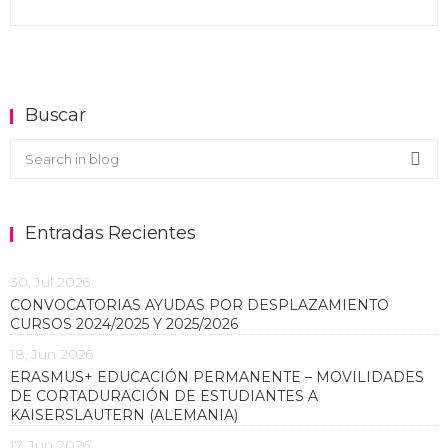
Buscar
Buscar en el blog
Sea
Entradas Recientes
30, Jul 2026
CONVOCATORIAS AYUDAS POR DESPLAZAMIENTO
CURSOS 2024/2025 Y 2025/2026
18, Jun 2026
ERASMUS+ EDUCACIÓN PERMANENTE – MOVILIDADES
DE CORTADURACIÓN DE ESTUDIANTES A
KAISERSLAUTERN (ALEMANIA)
17, Jun 2026