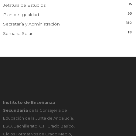
15
Jefatura de Estudios
33
Plan de Igualdad
150
Secretaría y Administración
18
Semana Solar
Instituto de Enseñanza
Secundaria
de la Consejería de
Educación de la Junta de Andalucía.
ESO, Bachillerato, C.F. Grado Básico,
Ciclos Formativos de Grado Medio,