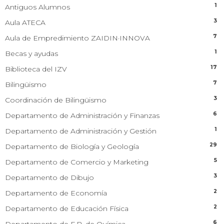
1
Antiguos Alumnos
3
Aula ATECA
7
Aula de Empredimiento ZAIDIN·INNOVA
1
Becas y ayudas
17
Biblioteca del IZV
7
Bilingüismo
3
Coordinación de Bilingüismo
6
Departamento de Administración y Finanzas
1
Departamento de Administración y Gestión
29
Departamento de Biología y Geología
5
Departamento de Comercio y Marketing
3
Departamento de Dibujo
2
Departamento de Economía
2
Departamento de Educación Física
6
Departamento de F.P. de Química