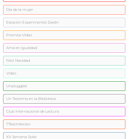
Día de la mujer
Estación Experimental Zaidín
Premios Video
Ama en Igualdad
Feliz Navidad
Video
Unplugged
Un Teorema en la Biblioteca
Club Internacional de Lectura
1ºBachillerato
XX Semana Solar