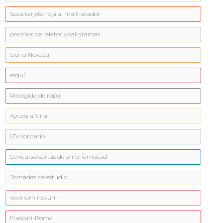
Saca tarjeta roja al maltratador
premios de relatos y caligramas
Sierra Nevada
esquí
Recogida de ropa
Ayuda a Siria
IZV solidario
Concurso cartas de amor/amistad
Jornadas de estudio
vivarium novum
Frascati-Roma