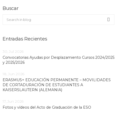
Buscar
Buscar en el blog
Sea
Entradas Recientes
30, Jul 2026
Convocatorias Ayudas por Desplazamiento Cursos 2024/2025
y 2025/2026
18, Jun 2026
ERASMUS+ EDUCACIÓN PERMANENTE – MOVILIDADES
DE CORTADURACIÓN DE ESTUDIANTES A
KAISERSLAUTERN (ALEMANIA)
17, Jun 2026
Fotos y vídeos del Acto de Graduación de la ESO