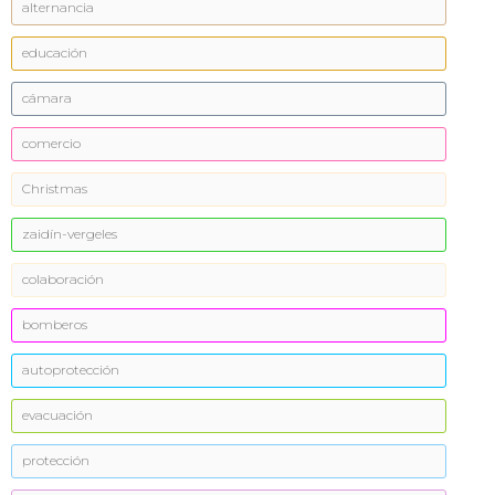
alternancia
educación
cámara
comercio
Christmas
zaidín-vergeles
colaboración
bomberos
autoprotección
evacuación
protección