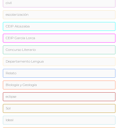
civil
escolarización
CEIP Alcazaba
CEIP García Lorca
Concurso Literario
Departamento Lengua
Relato
Biología y Geología
eclipse
Sol
Ideal