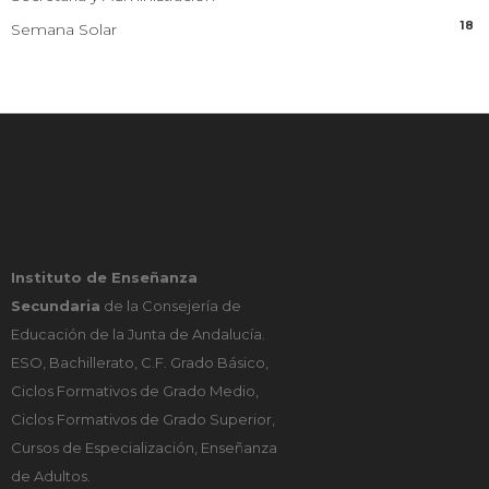
18
Semana Solar
Instituto de Enseñanza
Secundaria
de la Consejería de
Educación de la Junta de Andalucía.
ESO, Bachillerato, C.F. Grado Básico,
Ciclos Formativos de Grado Medio,
Ciclos Formativos de Grado Superior,
Cursos de Especialización, Enseñanza
de Adultos.