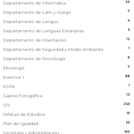
20
Departamento de Informática
7
Departamento de Latín y Griego
4
Departamento de Lengua
5
Departamento de Lenguas Extranjeras
12
Departamento de Orientación
1
Departamento de Seguridad y Medio Ambiente
9
Departamento de Tecnología
7
Ekovergel
88
Erasmus +
1
ESPA
13
Galería Fotográfica
245
IZV
15
Jefatura de Estudios
33
Plan de Igualdad
150
Secretaría y Administración