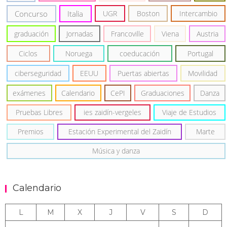
Concurso
Italia
UGR
Boston
Intercambio
graduación
Jornadas
Francoville
Viena
Austria
Ciclos
Noruega
coeducación
Portugal
ciberseguridad
EEUU
Puertas abiertas
Movilidad
exámenes
Calendario
CePI
Graduaciones
Danza
Pruebas Libres
ies zaidín-vergeles
Viaje de Estudios
Premios
Estación Experimental del Zaidín
Marte
Música y danza
Calendario
L
M
X
J
V
S
D