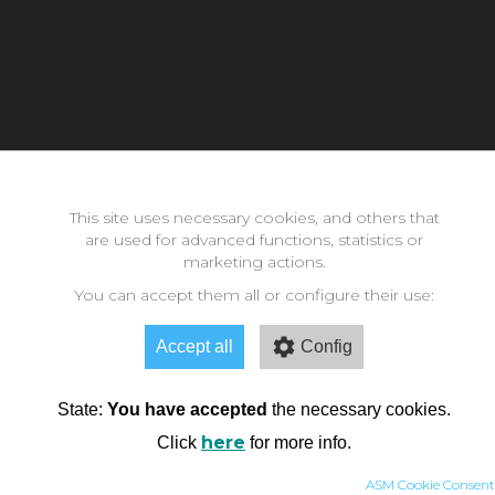
Con la inestimable ayuda de:
This site uses necessary cookies, and others that
are used for advanced functions, statistics or
Copyright © 2026 neomode - IES Zaidín Vergeles - Granada -
marketing actions.
Andalucía
You can accept them all or configure their use:
Accept all
Config
State:
You have accepted
the necessary cookies.
here
Click
for more info.
ASM Cookie Consent