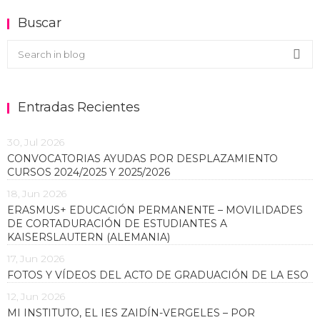
Buscar
Buscar en el blog
Sea
Entradas Recientes
30, Jul 2026
CONVOCATORIAS AYUDAS POR DESPLAZAMIENTO
CURSOS 2024/2025 Y 2025/2026
18, Jun 2026
ERASMUS+ EDUCACIÓN PERMANENTE – MOVILIDADES
DE CORTADURACIÓN DE ESTUDIANTES A
KAISERSLAUTERN (ALEMANIA)
17, Jun 2026
FOTOS Y VÍDEOS DEL ACTO DE GRADUACIÓN DE LA ESO
12, Jun 2026
MI INSTITUTO, EL IES ZAIDÍN-VERGELES – POR