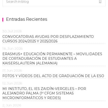
Sea
Entradas Recientes
30, Jul 2026
CONVOCATORIAS AYUDAS POR DESPLAZAMIENTO
CURSOS 2024/2025 Y 2025/2026
18, Jun 2026
ERASMUS+ EDUCACIÓN PERMANENTE – MOVILIDADES
DE CORTADURACIÓN DE ESTUDIANTES A
KAISERSLAUTERN (ALEMANIA)
17, Jun 2026
FOTOS Y VÍDEOS DEL ACTO DE GRADUACIÓN DE LA ESO
12, Jun 2026
MI INSTITUTO, EL IES ZAIDÍN-VERGELES – POR
ALEJANDRO PALMA (1º CFGM SISTEMAS
MICROINFORMÁTICOS Y REDES)
2, Jun 2026