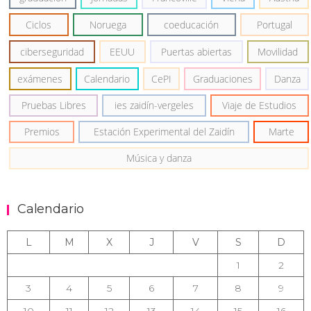
Ciclos
Noruega
coeducación
Portugal
ciberseguridad
EEUU
Puertas abiertas
Movilidad
exámenes
Calendario
CePI
Graduaciones
Danza
Pruebas Libres
ies zaidín-vergeles
Viaje de Estudios
Premios
Estación Experimental del Zaidín
Marte
Música y danza
Calendario
L
M
X
J
V
S
D
1
2
3
4
5
6
7
8
9
10
11
12
13
14
15
16