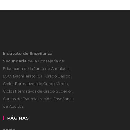
Instituto de Enseñanza
Secundaria
de la Consejería de
Educación de la Junta de Andalucía.
ESO, Bachillerato, C.F. Grado Básico,
Ciclos Formativos de Grado Medio,
Ciclos Formativos de Grado Superior,
Cursos de Especialización, Enseñanza
de Adultos.
PÁGINAS