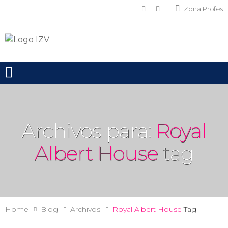
Zona Profes
Toggle mobile menu
Archivos para:
Royal
Albert House
tag
Home
Blog
Archivos
Royal Albert House
Tag