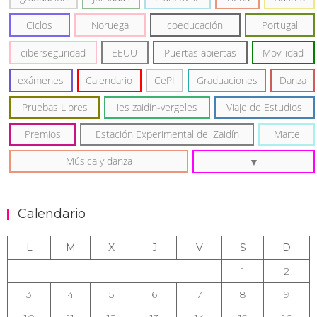
Ciclos
Noruega
coeducación
Portugal
ciberseguridad
EEUU
Puertas abiertas
Movilidad
exámenes
Calendario
CePI
Graduaciones
Danza
Pruebas Libres
ies zaidín-vergeles
Viaje de Estudios
Premios
Estación Experimental del Zaidín
Marte
Música y danza
Calendario
L
M
X
J
V
S
D
1
2
3
4
5
6
7
8
9