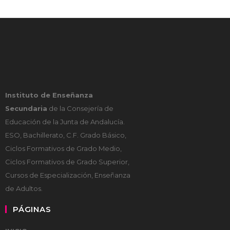
Instituto de Enseñanza
Secundaria
de la Consejería de
Educación de la Junta de Andalucía.
ESO, Bachillerato, C.F. Grado Básico,
Ciclos Formativos de Grado Medio,
Ciclos Formativos de Grado Superior,
Cursos de Especialización, Enseñanza
de Adultos.
PÁGINAS