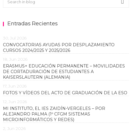
Sea
Entradas Recientes
30, Jul 2026
CONVOCATORIAS AYUDAS POR DESPLAZAMIENTO
CURSOS 2024/2025 Y 2025/2026
18, Jun 2026
ERASMUS+ EDUCACIÓN PERMANENTE – MOVILIDADES
DE CORTADURACIÓN DE ESTUDIANTES A
KAISERSLAUTERN (ALEMANIA)
17, Jun 2026
FOTOS Y VÍDEOS DEL ACTO DE GRADUACIÓN DE LA ESO
12, Jun 2026
MI INSTITUTO, EL IES ZAIDÍN-VERGELES – POR
ALEJANDRO PALMA (1º CFGM SISTEMAS
MICROINFORMÁTICOS Y REDES)
2, Jun 2026