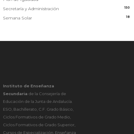
150
Secretaría y Administración
18
Semana Solar
Instituto de Enseñanza
Secundaria
de la Consejería de
Educación de la Junta de Andalucía.
ESO, Bachillerato, C.F. Grado Básico,
Ciclos Formativos de Grado Medio,
Ciclos Formativos de Grado Superior,
Cursos de Especialización, Enseñanza