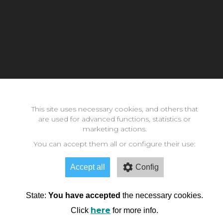
Con la inestimable ayuda de:
This site uses necessary cookies, and others that
are used for advanced functions, statistics or
marketing actions.
Copyright © 2026 neomode - IES Zaidín Vergeles - Granada -
Andalucía
You can accept them all or configure their use:
Accept all
Config
State:
You have accepted
the necessary cookies.
here
Click
for more info.