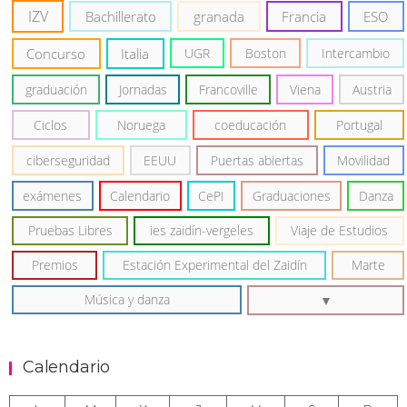
IZV
Bachillerato
granada
Francia
ESO
Concurso
Italia
UGR
Boston
Intercambio
graduación
Jornadas
Francoville
Viena
Austria
Ciclos
Noruega
coeducación
Portugal
ciberseguridad
EEUU
Puertas abiertas
Movilidad
exámenes
Calendario
CePI
Graduaciones
Danza
Pruebas Libres
ies zaidín-vergeles
Viaje de Estudios
Premios
Estación Experimental del Zaidín
Marte
Música y danza
Calendario