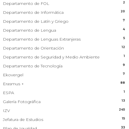
2
Departamento de FOL
20
Departamento de Informática
7
Departamento de Latín y Griego
4
Departamento de Lengua
5
Departamento de Lenguas Extranjeras
12
Departamento de Orientación
1
Departamento de Seguridad y Medio Ambiente
9
Departamento de Tecnología
7
Ekovergel
88
Erasmus +
1
ESPA
13
Galería Fotográfica
245
IZV
15
Jefatura de Estudios
33
Plan de Igualdad