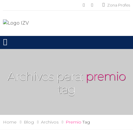
Zona Profes
Toggle mobile menu
Archivos para:
premio
tag
Home
Blog
Archivos
Premio
Tag