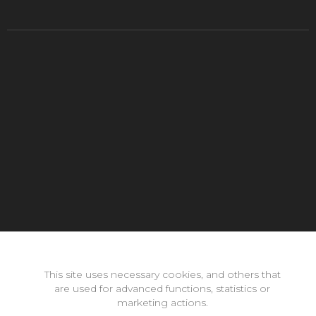
Con la inestimable ayuda de:
This site uses necessary cookies, and others that
are used for advanced functions, statistics or
marketing actions.
Copyright © 2026 neomode - IES Zaidín Vergeles - Granada -