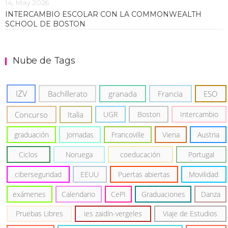
14, May 2026
INTERCAMBIO ESCOLAR CON LA COMMONWEALTH
SCHOOL DE BOSTON
Nube de Tags
IZV
Bachillerato
granada
Francia
ESO
Concurso
Italia
UGR
Boston
Intercambio
graduación
Jornadas
Francoville
Viena
Austria
Ciclos
Noruega
coeducación
Portugal
ciberseguridad
EEUU
Puertas abiertas
Movilidad
exámenes
Calendario
CePI
Graduaciones
Danza
Pruebas Libres
ies zaidín-vergeles
Viaje de Estudios