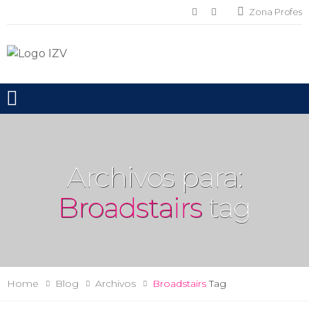
Zona Profes
Toggle mobile menu
Archivos para:
Broadstairs
tag
Home
Blog
Archivos
Broadstairs
Tag