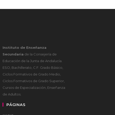
Instituto de Enseñanza
Secundaria
de la Consejería de
Educación de la Junta de Andalucía.
ESO, Bachillerato, C.F. Grado Básico,
Ciclos Formativos de Grado Medio,
Ciclos Formativos de Grado Superior,
Cursos de Especialización, Enseñanza
de Adultos.
PÁGINAS