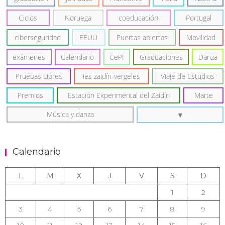
Ciclos
Noruega
coeducación
Portugal
ciberseguridad
EEUU
Puertas abiertas
Movilidad
exámenes
Calendario
CePI
Graduaciones
Danza
Pruebas Libres
ies zaidín-vergeles
Viaje de Estudios
Premios
Estación Experimental del Zaidín
Marte
Música y danza
Calendario
L
M
X
J
V
S
D
1
2
3
4
5
6
7
8
9