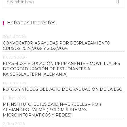
Sea
Entradas Recientes
30, Jul 2026
CONVOCATORIAS AYUDAS POR DESPLAZAMIENTO
CURSOS 2024/2025 Y 2025/2026
18, Jun 2026
ERASMUS+ EDUCACIÓN PERMANENTE – MOVILIDADES
DE CORTADURACIÓN DE ESTUDIANTES A
KAISERSLAUTERN (ALEMANIA)
17, Jun 2026
FOTOS Y VÍDEOS DEL ACTO DE GRADUACIÓN DE LA ESO
12, Jun 2026
MI INSTITUTO, EL IES ZAIDÍN-VERGELES – POR
ALEJANDRO PALMA (1º CFGM SISTEMAS
MICROINFORMÁTICOS Y REDES)
2, Jun 2026