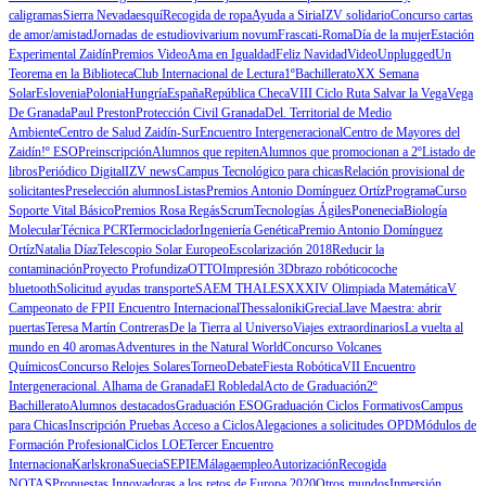
caligramas
Sierra Nevada
esquí
Recogida de ropa
Ayuda a Siria
IZV solidario
Concurso cartas
de amor/amistad
Jornadas de estudio
vivarium novum
Frascati-Roma
Día de la mujer
Estación
Experimental Zaidín
Premios Video
Ama en Igualdad
Feliz Navidad
Video
Unplugged
Un
Teorema en la Biblioteca
Club Internacional de Lectura
1ºBachillerato
XX Semana
Solar
Eslovenia
Polonia
Hungría
España
República Checa
VIII Ciclo Ruta Salvar la Vega
Vega
De Granada
Paul Preston
Protección Civil Granada
Del. Territorial de Medio
Ambiente
Centro de Salud Zaidín-Sur
Encuentro Intergeneracional
Centro de Mayores del
Zaidín
!º ESO
Preinscripción
Alumnos que repiten
Alumnos que promocionan a 2º
Listado de
libros
Periódico Digital
IZV news
Campus Tecnológico para chicas
Relación provisional de
solicitantes
Preselección alumnos
Listas
Premios Antonio Domínguez Ortíz
Programa
Curso
Soporte Vital Básico
Premios Rosa Regás
Scrum
Tecnologías Ágiles
Ponenecia
Biología
Molecular
Técnica PCR
Termociclador
Ingeniería Genética
Premio Antonio Domínguez
Ortíz
Natalia Díaz
Telescopio Solar Europeo
Escolarización 2018
Reducir la
contaminación
Proyecto Profundiza
OTTO
Impresión 3D
brazo robótico
coche
bluetooth
Solicitud ayudas transporte
SAEM THALES
XXXIV Olimpiada Matemática
V
Campeonato de FP
II Encuentro Internacional
Thessaloniki
Grecia
Llave Maestra: abrir
puertas
Teresa Martín Contreras
De la Tierra al Universo
Viajes extraordinarios
La vuelta al
mundo en 40 aromas
Adventures in the Natural World
Concurso Volcanes
Químicos
Concurso Relojes Solares
Torneo
Debate
Fiesta Robótica
VII Encuentro
Intergeneracional. Alhama de Granada
El Robledal
Acto de Graduación
2º
Bachillerato
Alumnos destacados
Graduación ESO
Graduación Ciclos Formativos
Campus
para Chicas
Inscripción Pruebas Acceso a Ciclos
Alegaciones a solicitudes OPD
Módulos de
Formación Profesional
Ciclos LOE
Tercer Encuentro
Internaciona
Karlskrona
Suecia
SEPIE
Málaga
empleo
Autorización
Recogida
NOTAS
Propuestas Innovadoras a los retos de Europa 2020
Otros mundos
Inmersión