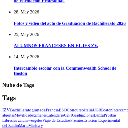
de Formación Profesional.
28, May 2026
Fotos y video del acto de Graduación de Bachillerato 2026
25, May 2026
ALUMNOS FRANCESES EN EL IES ZV.
14, May 2026
Intercambio escolar con la Commonwealth School de
Boston
Nube de Tags
Tags
IZV
Bachillerato
granada
Francia
ESO
Concurso
Italia
UGR
Boston
Intercam
abiertas
Movilidad
exámenes
Calendario
CePI
Graduaciones
Danza
Pruebas
Libres
ies zaidín-vergeles
Viaje de Estudios
Premios
Estación Experimental
del Zaidín
Marte
Música y