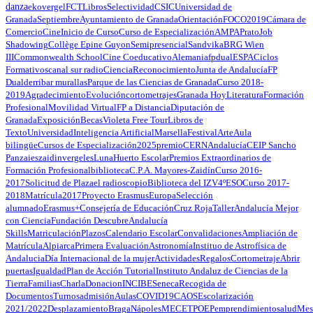
danza
ekovergel
FCT
Libros
Selectividad
CSIC
Universidad de
Granada
Septiembre
Ayuntamiento de Granada
Orientación
FOCO
2019
Cámara de
Comercio
Cine
Inicio de Curso
Curso de Especialización
AMPA
Prato
Job
Shadowing
Collège Epine Guyon
Semipresencial
Sandvika
BRG Wien
III
Commonwealth School
Cine Coeducativo
Alemania
fp
dual
ESPA
Ciclos
Formativos
canal sur radio
Ciencia
Reconocimiento
Junta de Andalucía
FP
Dual
derribar murallas
Parque de las Ciencias de Granada
Curso 2018-
2019
Agradecimiento
Evolución
cortometrajes
Granada Hoy
Literatura
Formación
Profesional
Movilidad Virtual
FP a Distancia
Diputación de
Granada
Exposición
Becas
Violeta Free Tour
Libros de
Texto
Universidad
Inteligencia Artificial
Marsella
Festival
Arte
Aula
bilingüe
Cursos de Especialización
2025
premio
CERN
Andalucía
CEIP Sancho
Panza
ieszaidinvergeles
Luna
Huerto Escolar
Premios Extraordinarios de
Formación Profesional
biblioteca
C.P.A. Mayores-Zaidín
Curso 2016-
2017
Solicitud de Plaza
el radioscopio
Biblioteca del IZV
4ºESO
Curso 2017-
2018
Matrícula
2017
Proyecto Erasmus
Europa
Selección
alumnado
Erasmus+
Consejería de Educación
Cruz Roja
Taller
Andalucía Mejor
con Ciencia
Fundación Descubre
Andalucía
Skills
Matriculación
Plazos
Calendario Escolar
Convalidaciones
Ampliación de
Matrícula
Alpiarca
Primera Evaluación
Astronomía
Instituo de Astrofísica de
Andalucia
Día Internacional de la mujer
Actividades
Regalos
Cortometraje
Abrir
puertas
Igualdad
Plan de Acción Tutorial
Instituto Andaluz de Ciencias de la
Tierra
Familias
Charla
Donacion
INCIBE
Seneca
Recogida de
Documentos
Turnos
admisión
Aulas
COVID19
CAOS
Escolarización
2021/2022
Desplazamiento
Braga
Nápoles
MEC
ETPOEP
emprendimiento
salud
Mes