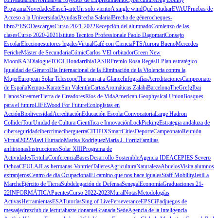
Programa
Novedades
Enseñ-arte
Un solo viento
A single wind
Qué estudiar
EVAU
Pruebas de
Acceso a la Universidad
Ayudas
Brecha Salarial
Brecha de género
cheques-
libro
2ºESO
Descargas
Curso 2021-2022
Recepción del alumnado
Comienzo de las
clases
Curso 2020-2021
Istituto Tecnico Professionale Paolo Dagomari
Consejo
Escolar
Elecciones
tutores legales
Virtual
Café con Ciencia
PTS
Aurora Bueno
Mercedes
Feriche
Máster de Secundaria
Cómic
Carlos V
El orbitador
Green New
Moon
KA3
DialogueTOOL
Hondarribia
1ASIR
Premio Rosa Regás
II Plan estratégico
Igualdad de Género
Día Internacional de la Eliminación de la Violencia contra la
Mujer
European Solar Telescope
The sun at a Glance
Infografías
Acreditaciones
Campeonato
de España
Kempo-Karate
San Valentín
Cartas
Aromáticas Zalabi
Barcelona
TheGrefg
Ibai
Llanos
Streamer
Tierra de Creadores
Ríos de Vida
American Geophysical Union
Bosques
para el futuro
LIFE
Wood For Future
Ecologistas en
Acción
Biodiversidad
Acreditación
Educación Escolar
Convocatoria
Large Hadron
Collider
Tour
Unidad de Cultura Científica e Innovación
LockPicking
Estrategia andaluza de
ciberseguridad
cibercrime
ciberguerra
CITIPIX
SmartCities
Deporte
Campeonato
Reunión
Virtual
2022
Mavi Hurtado
Marisa Rodríguez
María J. Fortiz
Familias
anfitrionas
Instrucciones
Solar XIII
Programa de
Actividades
Tertulia
Conferencia
Bases
Desarrollo Sostenible
Agencia IDEA
CEP
IES Severo
Ochoa
CEULAJ
Las hermanas Vontrier
Talleres
Agricultura
Naturaleza
Abuelos
Visita alumnos
extranjeros
Centro de día Ocupacional
El camino que nos hace iguales
Staff Mobility
Jesi
La
Marche
Ejército de Tierra
Subdelegación de Defensa
Senegal
Economía
Graduaciones 21-
22
INFORMÁTICA
Puentes
Curso 2022-2023
Mural
Notas
Metodologías
Activas
Herramientas
ESA
Tutorías
Sing of Live
Perseverance
EPSC
iPad
juegos de
mesa
ajedrez
club de lectura
hazte donante
Granada Sede
Agencia de la Inteligencia