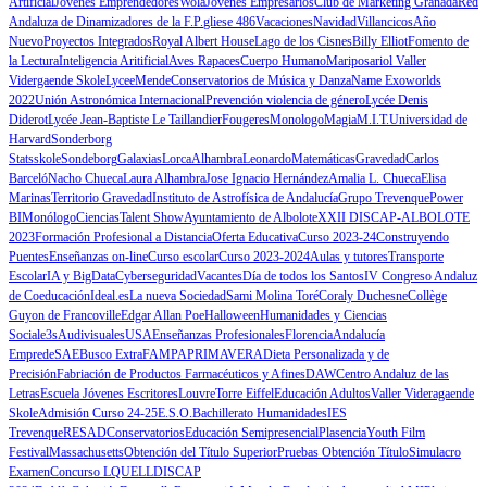
Artificial
Jóvenes Emprendedores
Wola
Jóvenes Empresarios
Club de Marketing Granada
Red
Andaluza de Dinamizadores de la F.P.
gliese 486
Vacaciones
Navidad
Villancicos
Año
Nuevo
Proyectos Integrados
Royal Albert House
Lago de los Cisnes
Billy Elliot
Fomento de
la Lectura
Inteligencia Aritificial
Aves Rapaces
Cuerpo Humano
Mariposario
l Valler
Vidergaende Skole
Lycee
Mende
Conservatorios de Música y Danza
Name Exoworlds
2022
Unión Astronómica Internacional
Prevención violencia de género
Lycée Denis
Diderot
Lycée Jean-Baptiste Le Taillandier
Fougeres
Monologo
Magia
M.I.T.
Universidad de
Harvard
Sonderborg
Statsskole
Sondeborg
Galaxias
Lorca
Alhambra
Leonardo
Matemáticas
Gravedad
Carlos
Barceló
Nacho Chueca
Laura Alhambra
Jose Ignacio Hernández
Amalia L. Chueca
Elisa
Marinas
Territorio Gravedad
Instituto de Astrofísica de Andalucía
Grupo Trevenque
Power
BI
Monólogo
Ciencias
Talent Show
Ayuntamiento de Albolote
XXII DISCAP-ALBOLOTE
2023
Formación Profesional a Distancia
Oferta Educativa
Curso 2023-24
Construyendo
Puentes
Enseñanzas on-line
Curso escolar
Curso 2023-2024
Aulas y tutores
Transporte
Escolar
IA y BigData
Cyberseguridad
Vacantes
Día de todos los Santos
IV Congreso Andaluz
de Coeducación
Ideal.es
La nueva Sociedad
Sami Molina Toré
Coraly Duchesne
Collège
Guyon de Francoville
Edgar Allan Poe
Halloween
Humanidades y Ciencias
Sociale3s
Audivisuales
USA
Enseñanzas Profesionales
Florencia
Andalucía
Emprede
SAE
Busco Extra
FAMPA
PRIMAVERA
Dieta Personalizada y de
Precisión
Fabriación de Productos Farmacéuticos y Afines
DAW
Centro Andaluz de las
Letras
Escuela Jóvenes Escritores
Louvre
Torre Eiffel
Educación Adultos
Valler Videragaende
Skole
Admisión Curso 24-25
E.S.O.
Bachillerato Humanidades
IES
Trevenque
RESAD
Conservatorios
Educación Semipresencial
Plasencia
Youth Film
Festival
Massachusetts
Obtención del Título Superior
Pruebas Obtención Título
Simulacro
Examen
Concurso LQUELL
DISCAP