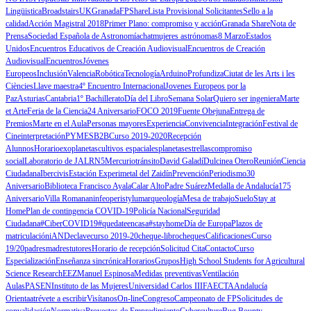
Lingüistica
Broadstairs
UK
GranadaFPShare
Lista Provisional Solicitantes
Sello a la
calidad
Acción Magistral 2018
Primer Plano: compromiso y acción
Granada Share
Nota de
Prensa
Sociedad Española de Astronomía
chat
mujeres astrónomas
8 Marzo
Estados
Unidos
Encuentros Educativos de Creación Audiovisual
Encuentros de Creación
Audiovisual
Encuentros
Jóvenes
Europeos
Inclusión
Valencia
Robótica
Tecnología
Arduino
Profundiza
Ciutat de les Arts i les
Ciències
Llave maestra
4º Encuentro Internacional
Jovenes Europeos por la
Paz
Asturias
Cantabria
1º Bachillerato
Día del Libro
Semana Solar
Quiero ser ingeniera
Marte
et Arte
Feria de la Ciencia
24 Aniversario
FOCO 2019
Fuente Obejuna
Entrega de
Premios
Marte en el Aula
Personas mayores
Experiencia
Convivencia
Integración
Festival de
Cine
interpretación
PYMES
B2B
Curso 2019-2020
Recepción
Alunnos
Horario
exoplanetas
cultivos espaciales
planetas
estrellas
compromiso
social
Laboratorio de JAL
RN5
Mercurio
tránsito
David Galadí
Dulcinea Otero
Reunión
Ciencia
Ciudadana
Ibercivis
Estación Experimetal del Zaidín
Prevención
Periodismo
30
Aniversario
Biblioteca Francisco Ayala
Calar Alto
Padre Suárez
Medalla de Andalucía
175
Aniversario
Villa Romana
ninfeo
peristylum
arqueología
Mesa de trabajo
Suelo
Stay at
Home
Plan de contingencia COVID-19
Policía Nacional
Seguridad
Ciudadana
#CiberCOVID19
#quedateencasa
#stayhome
Día de Europa
Plazos de
matriculación
iANDe
clave
curso 2019-20
cheque-libro
cheques
Calificaciones
Curso
19/20
padres
madres
tutores
Horario de recepción
Solicitud Cita
Contacto
Curso
Especialización
Enseñanza sincrónica
Horarios
Grupos
High School Students for Agricultural
Science Research
EEZ
Manuel Espinosa
Medidas preventivas
Ventilación
Aulas
PASEN
Instituto de las Mujeres
Universidad Carlos III
FAECTA
Andalucía
Orienta
atrévete a escribir
Visítanos
On-line
Congreso
Campeonato de FP
Solicitudes de
convalidación
Normativa
Proyectos de Empredimiento
Cyberculture
Bug Bounty