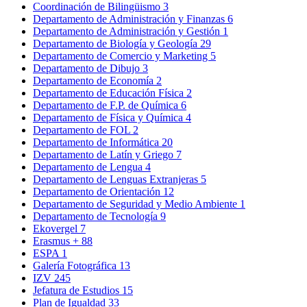
Coordinación de Bilingüismo
3
Departamento de Administración y Finanzas
6
Departamento de Administración y Gestión
1
Departamento de Biología y Geología
29
Departamento de Comercio y Marketing
5
Departamento de Dibujo
3
Departamento de Economía
2
Departamento de Educación Física
2
Departamento de F.P. de Química
6
Departamento de Física y Química
4
Departamento de FOL
2
Departamento de Informática
20
Departamento de Latín y Griego
7
Departamento de Lengua
4
Departamento de Lenguas Extranjeras
5
Departamento de Orientación
12
Departamento de Seguridad y Medio Ambiente
1
Departamento de Tecnología
9
Ekovergel
7
Erasmus +
88
ESPA
1
Galería Fotográfica
13
IZV
245
Jefatura de Estudios
15
Plan de Igualdad
33