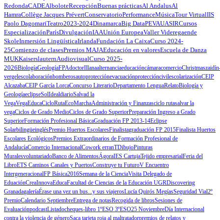
Redonda
CADE
Albolote
Recepción
Buenas prácticas
Al Andalus
Al
Hamra
Collège Jacques Prévert
Conservatorio
Performance
Música
Tour Virtual
IIS
Paolo Dagomari
Teatro
2023-2024
Dinamarca
Big Data
PEVAU
ASIR
Cursos
Especialización
París
Divulgación
IAA
Unión Europea
Valler Videregaende
Skole
Inmersión Lingüística
Irlanda
Fundación La Caixa
Curso 2024-
25
Comienzo de clases
Premios MAJA
Educación en valores
Escuela de Danza
MUK
Kaiserslautern
Audiovisual
Curso 2025-
2026
Biología
Geología
FPA
doctor
Illana
alternancia
educación
cámara
comercio
Christmas
zaidín
vergeles
colaboración
bomberos
autoprotección
evacuación
protección
civil
escolarización
CEIP
Alcazaba
CEIP García Lorca
Concurso Literario
Departamento Lengua
Relato
Biología y
Geología
eclipse
Sol
Ideal
diario
Salvad la
Vega
VegaEduca
CicloRuta
EcoMarcha
Administración y Finanzas
ciclo ruta
salvar la
vega
Ciclos de Grado Medio
Ciclos de Grado Superior
Preparación Ingreso a Grado
Superior
Formación Profesional Básica
Graduación FP 2013-14
Eclipse
Solar
bilingüe
inglés
Premio Huertos Escolares
Finalista
graduación FP 2015
Finalista Huertos
Escolares Ecológicos
Premios Extraordinarios de Formación Profesional de
Andalucía
Comercio Internacional
Cowork erranT
Dibujo
Pinturas
Murales
voluntariado
Banco de Alimentos
Ágora
IES Cartuja
Tejido empresarial
Feria del
Libro
ETS Caminos Canales y Puertos
Construye tu Futuro
V Encuentro
Intergeneracional
FP Básica
2016
Semana de la Ciencia
Visita Delegado de
Eduación
CreaInnovaEduca
Facultad de Ciencias de la Educación UGR
Discovering
Granada
galería
Érase una vez un bus...y sus viajeros
Lucía Quirós Megías
Seguridad Vial
2º
Premio
Calendario Septiembre
Entrega de notas
Recogida de libros
Sesiones de
Evaluación
podcast
Listado
cheques-libro 1ºESO 3ºESO
25 Noviembre
Día Internacional
contra la violencia de género
Saca tarjeta roja al maltratador
premios de relatos y