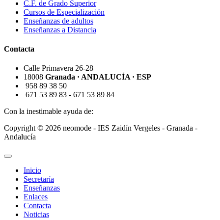
C.F. de Grado Superior
Cursos de Especialización
Enseñanzas de adultos
Enseñanzas a Distancia
Contacta
Calle Primavera 26-28
18008
Granada · ANDALUCÍA · ESP
958 89 38 50
671 53 89 83 - 671 53 89 84
Con la inestimable ayuda de:
Copyright © 2026 neomode - IES Zaidín Vergeles - Granada -
Andalucía
Inicio
Secretaría
Enseñanzas
Enlaces
Contacta
Noticias