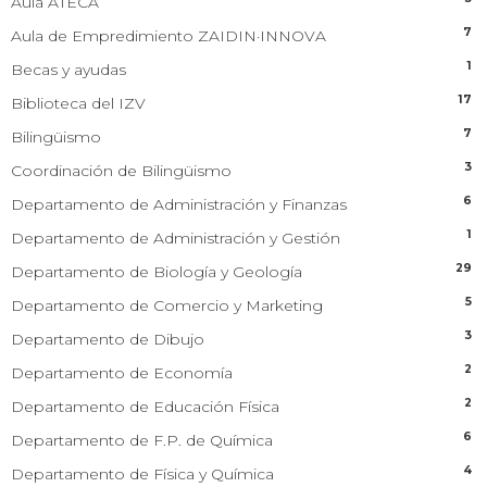
Aula ATECA
7
Aula de Empredimiento ZAIDIN·INNOVA
1
Becas y ayudas
17
Biblioteca del IZV
7
Bilingüismo
3
Coordinación de Bilingüismo
6
Departamento de Administración y Finanzas
1
Departamento de Administración y Gestión
29
Departamento de Biología y Geología
5
Departamento de Comercio y Marketing
3
Departamento de Dibujo
2
Departamento de Economía
2
Departamento de Educación Física
6
Departamento de F.P. de Química
4
Departamento de Física y Química