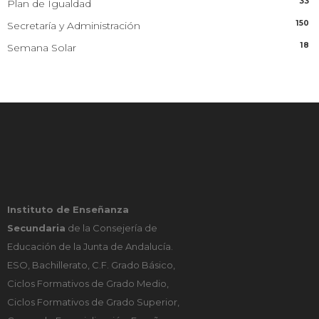
33
Plan de Igualdad
150
Secretaría y Administración
18
Semana Solar
Instituto de Enseñanza
Secundaria
de la Consejería de
Educación de la Junta de Andalucía.
ESO, Bachillerato, C.F. Grado Básico,
Ciclos Formativos de Grado Medio,
Ciclos Formativos de Grado Superior,