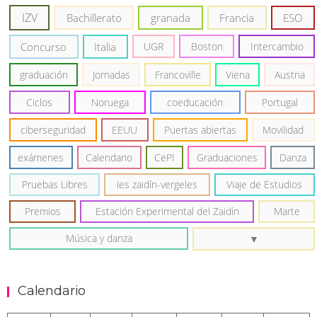
IZV
Bachillerato
granada
Francia
ESO
Concurso
Italia
UGR
Boston
Intercambio
graduación
Jornadas
Francoville
Viena
Austria
Ciclos
Noruega
coeducación
Portugal
ciberseguridad
EEUU
Puertas abiertas
Movilidad
exámenes
Calendario
CePI
Graduaciones
Danza
Pruebas Libres
ies zaidín-vergeles
Viaje de Estudios
Premios
Estación Experimental del Zaidín
Marte
Música y danza
Calendario