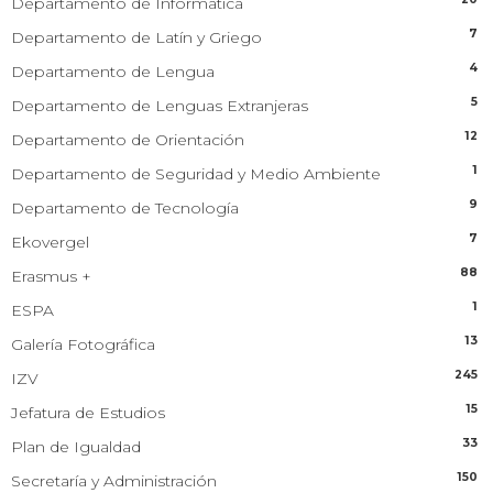
Departamento de Informática
7
Departamento de Latín y Griego
4
Departamento de Lengua
5
Departamento de Lenguas Extranjeras
12
Departamento de Orientación
1
Departamento de Seguridad y Medio Ambiente
9
Departamento de Tecnología
7
Ekovergel
88
Erasmus +
1
ESPA
13
Galería Fotográfica
245
IZV
15
Jefatura de Estudios
33
Plan de Igualdad
150
Secretaría y Administración