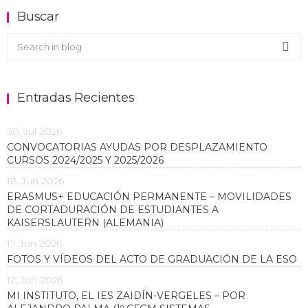
Buscar
Buscar en el blog
Sea
Entradas Recientes
30, Jul 2026
CONVOCATORIAS AYUDAS POR DESPLAZAMIENTO
CURSOS 2024/2025 Y 2025/2026
18, Jun 2026
ERASMUS+ EDUCACIÓN PERMANENTE – MOVILIDADES
DE CORTADURACIÓN DE ESTUDIANTES A
KAISERSLAUTERN (ALEMANIA)
17, Jun 2026
FOTOS Y VÍDEOS DEL ACTO DE GRADUACIÓN DE LA ESO
12, Jun 2026
MI INSTITUTO, EL IES ZAIDÍN-VERGELES – POR