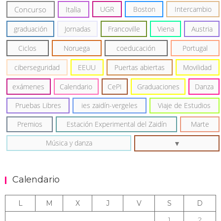
Concurso
Italia
UGR
Boston
Intercambio
graduación
Jornadas
Francoville
Viena
Austria
Ciclos
Noruega
coeducación
Portugal
ciberseguridad
EEUU
Puertas abiertas
Movilidad
exámenes
Calendario
CePI
Graduaciones
Danza
Pruebas Libres
ies zaidín-vergeles
Viaje de Estudios
Premios
Estación Experimental del Zaidín
Marte
Música y danza
Calendario
L
M
X
J
V
S
D
1
2