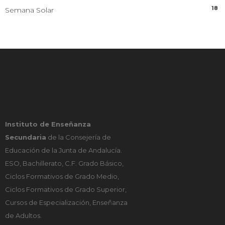
18
Semana Solar
Instituto de Enseñanza
Secundaria
de la Consejería de
Educación de la Junta de Andalucía.
ESO, Bachillerato, C.F. Grado Básico,
Ciclos Formativos de Grado Medio,
Ciclos Formativos de Grado Superior,
Cursos de Especialización, Enseñanza
de Adultos.