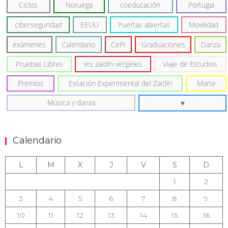
Ciclos
Noruega
coeducación
Portugal
ciberseguridad
EEUU
Puertas abiertas
Movilidad
exámenes
Calendario
CePI
Graduaciones
Danza
Pruebas Libres
ies zaidín-vergeles
Viaje de Estudios
Premios
Estación Experimental del Zaidín
Marte
Música y danza
Calendario
L
M
X
J
V
S
D
1
2
3
4
5
6
7
8
9
10
11
12
13
14
15
16