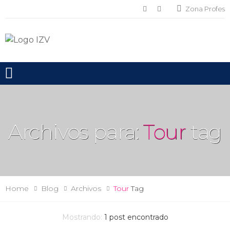
Zona Profes
Toggle mobile menu
Archivos para:
Tour
tag
Home
Blog
Archivos
Tour
Tag
Mostrando:
1
post encontrado