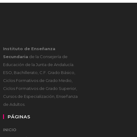
Instituto de Enseñanza
Secundaria
de la Consejería de
Educación de la Junta de Andalucía.
ESO, Bachillerato, C.F. Grado Básico,
Ciclos Formativos de Grado Medio,
Ciclos Formativos de Grado Superior,
Cursos de Especialización, Enseñanza
de Adultos.
PÁGINAS
INICIO