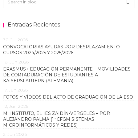
Sea
Entradas Recientes
30, Jul 2026
CONVOCATORIAS AYUDAS POR DESPLAZAMIENTO
CURSOS 2024/2025 Y 2025/2026
18, Jun 2026
ERASMUS+ EDUCACIÓN PERMANENTE – MOVILIDADES
DE CORTADURACIÓN DE ESTUDIANTES A
KAISERSLAUTERN (ALEMANIA)
17, Jun 2026
FOTOS Y VÍDEOS DEL ACTO DE GRADUACIÓN DE LA ESO
12, Jun 2026
MI INSTITUTO, EL IES ZAIDÍN-VERGELES – POR
ALEJANDRO PALMA (1º CFGM SISTEMAS
MICROINFORMÁTICOS Y REDES)
2, Jun 2026