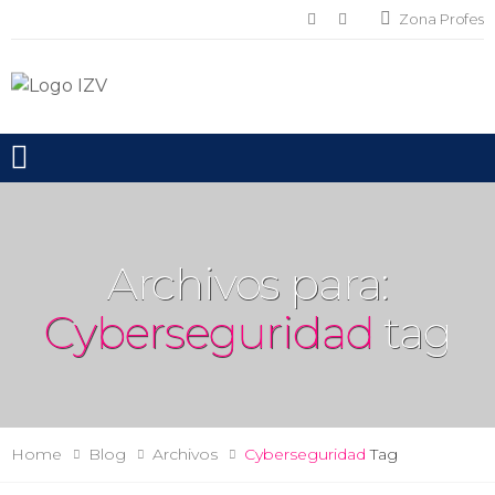
Zona Profes
Toggle mobile menu
Archivos para:
Cyberseguridad
tag
Home
Blog
Archivos
Cyberseguridad
Tag