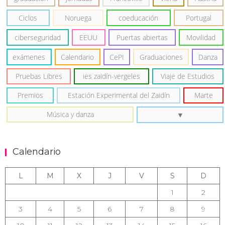
Ciclos
Noruega
coeducación
Portugal
ciberseguridad
EEUU
Puertas abiertas
Movilidad
exámenes
Calendario
CePI
Graduaciones
Danza
Pruebas Libres
ies zaidín-vergeles
Viaje de Estudios
Premios
Estación Experimental del Zaidín
Marte
Música y danza
Calendario
L
M
X
J
V
S
D
1
2
3
4
5
6
7
8
9