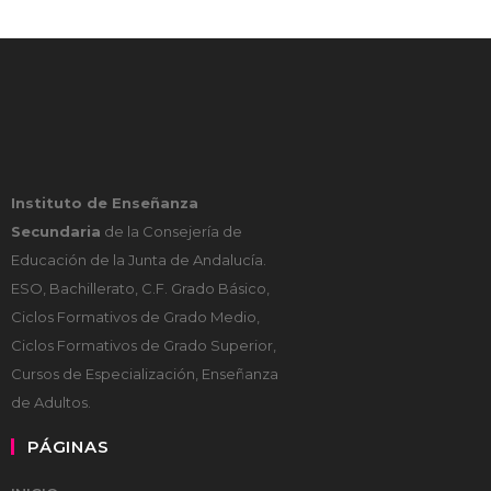
Instituto de Enseñanza
Secundaria
de la Consejería de
Educación de la Junta de Andalucía.
ESO, Bachillerato, C.F. Grado Básico,
Ciclos Formativos de Grado Medio,
Ciclos Formativos de Grado Superior,
Cursos de Especialización, Enseñanza
de Adultos.
PÁGINAS