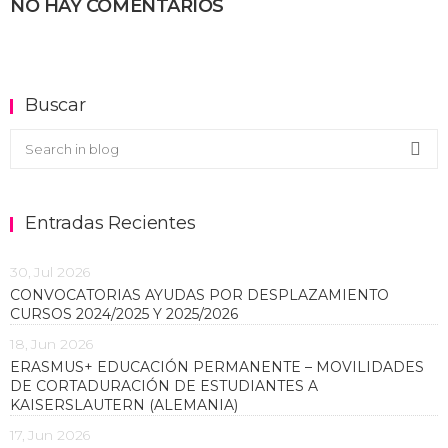
NO HAY COMENTARIOS
Buscar
Buscar en el blog
Sea
Entradas Recientes
30, Jul 2026
CONVOCATORIAS AYUDAS POR DESPLAZAMIENTO
CURSOS 2024/2025 Y 2025/2026
18, Jun 2026
ERASMUS+ EDUCACIÓN PERMANENTE – MOVILIDADES
DE CORTADURACIÓN DE ESTUDIANTES A
KAISERSLAUTERN (ALEMANIA)
17, Jun 2026