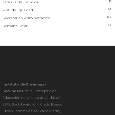
15
Jefatura de Estudios
33
Plan de Igualdad
150
Secretaría y Administración
18
Semana Solar
Instituto de Enseñanza
Secundaria
de la Consejería de
Educación de la Junta de Andalucía.
ESO, Bachillerato, C.F. Grado Básico,
Ciclos Formativos de Grado Medio,