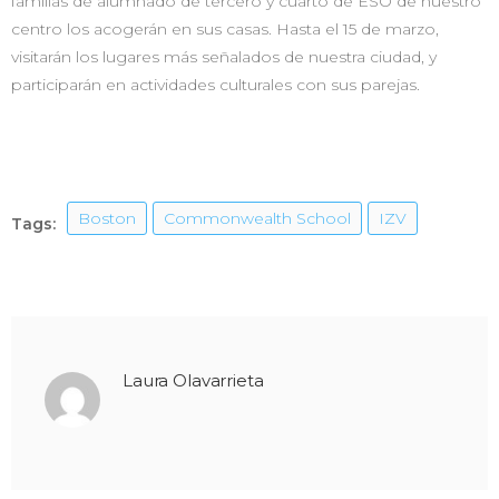
familias de alumnado de tercero y cuarto de ESO de nuestro
centro los acogerán en sus casas. Hasta el 15 de marzo,
visitarán los lugares más señalados de nuestra ciudad, y
participarán en actividades culturales con sus parejas.
Boston
Commonwealth School
IZV
Tags:
Laura Olavarrieta