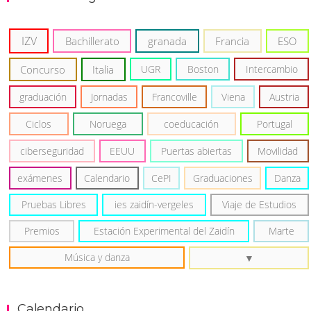
IZV
Bachillerato
granada
Francia
ESO
Concurso
Italia
UGR
Boston
Intercambio
graduación
Jornadas
Francoville
Viena
Austria
Ciclos
Noruega
coeducación
Portugal
ciberseguridad
EEUU
Puertas abiertas
Movilidad
exámenes
Calendario
CePI
Graduaciones
Danza
Pruebas Libres
ies zaidín-vergeles
Viaje de Estudios
Premios
Estación Experimental del Zaidín
Marte
Música y danza
Calendario