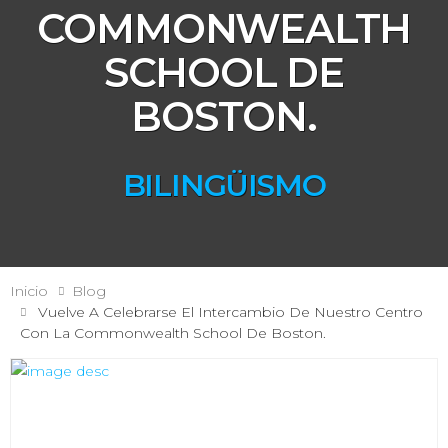
COMMONWEALTH
SCHOOL DE
BOSTON.
BILINGÜISMO
Inicio
Blog
Vuelve A Celebrarse El Intercambio De Nuestro Centro
Con La Commonwealth School De Boston.