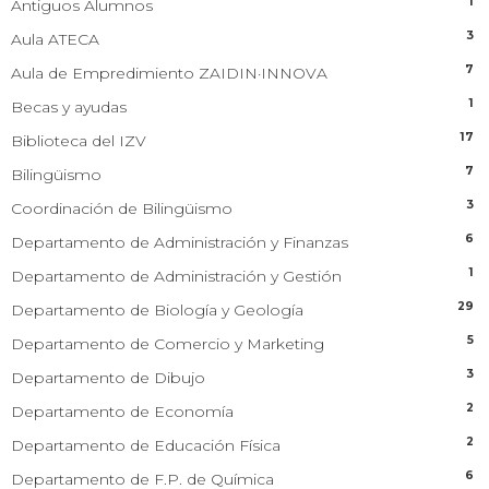
1
Antiguos Alumnos
3
Aula ATECA
7
Aula de Empredimiento ZAIDIN·INNOVA
1
Becas y ayudas
17
Biblioteca del IZV
7
Bilingüismo
3
Coordinación de Bilingüismo
6
Departamento de Administración y Finanzas
1
Departamento de Administración y Gestión
29
Departamento de Biología y Geología
5
Departamento de Comercio y Marketing
3
Departamento de Dibujo
2
Departamento de Economía
2
Departamento de Educación Física
6
Departamento de F.P. de Química