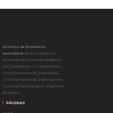
Instituto de Enseñanza
Secundaria
de la Consejería de
Educación de la Junta de Andalucía.
ESO, Bachillerato, C.F. Grado Básico,
Ciclos Formativos de Grado Medio,
Ciclos Formativos de Grado Superior,
Cursos de Especialización, Enseñanza
de Adultos.
PÁGINAS