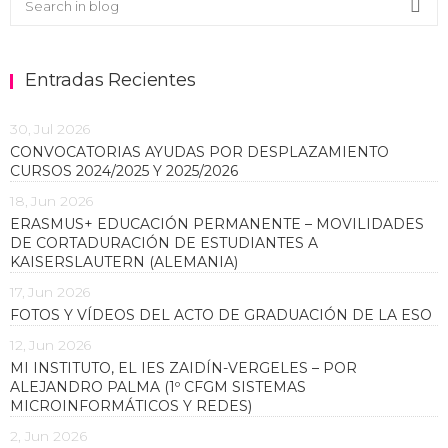
Sea
Entradas Recientes
30, Jul 2026
CONVOCATORIAS AYUDAS POR DESPLAZAMIENTO
CURSOS 2024/2025 Y 2025/2026
18, Jun 2026
ERASMUS+ EDUCACIÓN PERMANENTE – MOVILIDADES
DE CORTADURACIÓN DE ESTUDIANTES A
KAISERSLAUTERN (ALEMANIA)
17, Jun 2026
FOTOS Y VÍDEOS DEL ACTO DE GRADUACIÓN DE LA ESO
12, Jun 2026
MI INSTITUTO, EL IES ZAIDÍN-VERGELES – POR
ALEJANDRO PALMA (1º CFGM SISTEMAS
MICROINFORMÁTICOS Y REDES)
2, Jun 2026