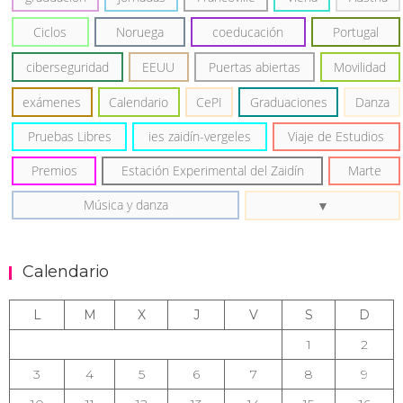
Ciclos
Noruega
coeducación
Portugal
ciberseguridad
EEUU
Puertas abiertas
Movilidad
exámenes
Calendario
CePI
Graduaciones
Danza
Pruebas Libres
ies zaidín-vergeles
Viaje de Estudios
Premios
Estación Experimental del Zaidín
Marte
Música y danza
Calendario
L
M
X
J
V
S
D
1
2
3
4
5
6
7
8
9