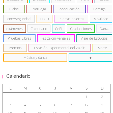
Ciclos
Noruega
coeducación
Portugal
ciberseguridad
EEUU
Puertas abiertas
Movilidad
exámenes
Calendario
CePI
Graduaciones
Danza
Pruebas Libres
ies zaidín-vergeles
Viaje de Estudios
Premios
Estación Experimental del Zaidín
Marte
Música y danza
Calendario
L
M
X
J
V
S
D
1
2
3
4
5
6
7
8
9