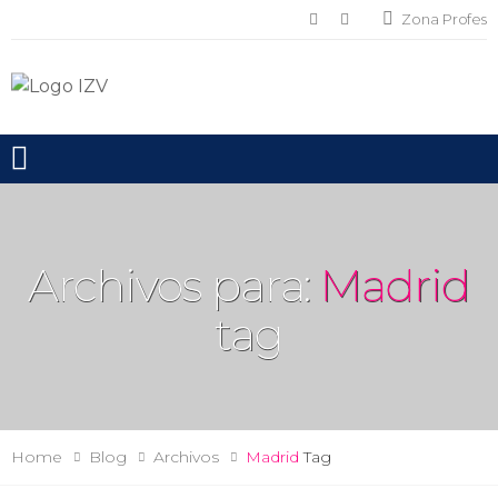
Zona Profes
Toggle mobile menu
Archivos para:
Madrid
tag
Home
Blog
Archivos
Madrid
Tag