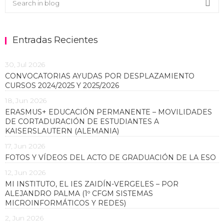
Sea
Entradas Recientes
30, Jul 2026
CONVOCATORIAS AYUDAS POR DESPLAZAMIENTO
CURSOS 2024/2025 Y 2025/2026
18, Jun 2026
ERASMUS+ EDUCACIÓN PERMANENTE – MOVILIDADES
DE CORTADURACIÓN DE ESTUDIANTES A
KAISERSLAUTERN (ALEMANIA)
17, Jun 2026
FOTOS Y VÍDEOS DEL ACTO DE GRADUACIÓN DE LA ESO
12, Jun 2026
MI INSTITUTO, EL IES ZAIDÍN-VERGELES – POR
ALEJANDRO PALMA (1º CFGM SISTEMAS
MICROINFORMÁTICOS Y REDES)
2, Jun 2026