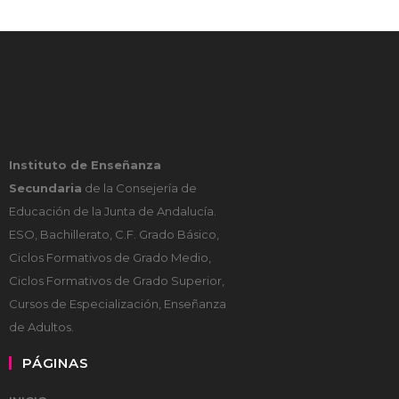
Instituto de Enseñanza
Secundaria
de la Consejería de
Educación de la Junta de Andalucía.
ESO, Bachillerato, C.F. Grado Básico,
Ciclos Formativos de Grado Medio,
Ciclos Formativos de Grado Superior,
Cursos de Especialización, Enseñanza
de Adultos.
PÁGINAS