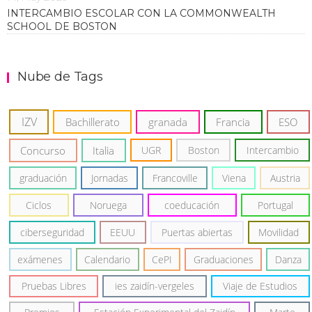
INTERCAMBIO ESCOLAR CON LA COMMONWEALTH
SCHOOL DE BOSTON
Nube de Tags
IZV
Bachillerato
granada
Francia
ESO
Concurso
Italia
UGR
Boston
Intercambio
graduación
Jornadas
Francoville
Viena
Austria
Ciclos
Noruega
coeducación
Portugal
ciberseguridad
EEUU
Puertas abiertas
Movilidad
exámenes
Calendario
CePI
Graduaciones
Danza
Pruebas Libres
ies zaidín-vergeles
Viaje de Estudios