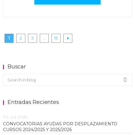
Paginación
1
2
3
…
15
de
entradas
Buscar
Buscar en el blog
Sea
Entradas Recientes
30, Jul 2026
CONVOCATORIAS AYUDAS POR DESPLAZAMIENTO
CURSOS 2024/2025 Y 2025/2026