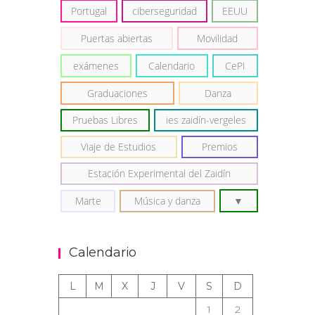
Portugal
ciberseguridad
EEUU
Puertas abiertas
Movilidad
exámenes
Calendario
CePI
Graduaciones
Danza
Pruebas Libres
ies zaidín-vergeles
Viaje de Estudios
Premios
Estación Experimental del Zaidín
Marte
Música y danza
Calendario
L
M
X
J
V
S
D
1
2