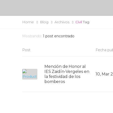
Home
Blog
Archivos
Civil
Tag
Mostrando:
1
post encontrado
Post
Fecha pub
Mención de Honor al
IES Zaidín-Vergeles en
10, Mar 
la festividad de los
bomberos