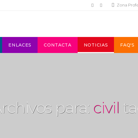
Zona Prof
ENLACES
CONTACTA
NOTICIAS
FAQ'S
rchivos para:
civil
ta