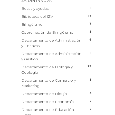
ZAIDIN·INNOVA
1
Becas y ayudas
17
Biblioteca del IZV
7
Bilingüismo
3
Coordinación de Bilingüismo
6
Departamento de Administración
y Finanzas
1
Departamento de Administración
y Gestión
29
Departamento de Biología y
Geología
5
Departamento de Comercio y
Marketing
3
Departamento de Dibujo
2
Departamento de Economía
2
Departamento de Educación