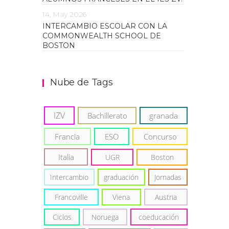
14, May 2026
INTERCAMBIO ESCOLAR CON LA
COMMONWEALTH SCHOOL DE
BOSTON
Nube de Tags
IZV
Bachillerato
granada
Francia
ESO
Concurso
Italia
UGR
Boston
Intercambio
graduación
Jornadas
Francoville
Viena
Austria
Ciclos
Noruega
coeducación