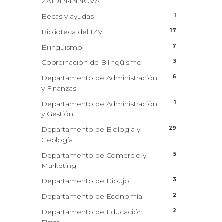
ZAIDIN·INNOVA
1
Becas y ayudas
17
Biblioteca del IZV
7
Bilingüismo
3
Coordinación de Bilingüismo
6
Departamento de Administración
y Finanzas
1
Departamento de Administración
y Gestión
29
Departamento de Biología y
Geología
5
Departamento de Comercio y
Marketing
3
Departamento de Dibujo
2
Departamento de Economía
2
Departamento de Educación