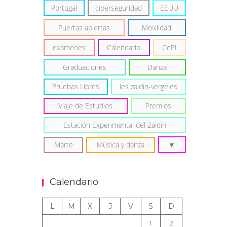
Portugal
ciberseguridad
EEUU
Puertas abiertas
Movilidad
exámenes
Calendario
CePI
Graduaciones
Danza
Pruebas Libres
ies zaidín-vergeles
Viaje de Estudios
Premios
Estación Experimental del Zaidín
Marte
Música y danza
Calendario
L
M
X
J
V
S
D
1
2