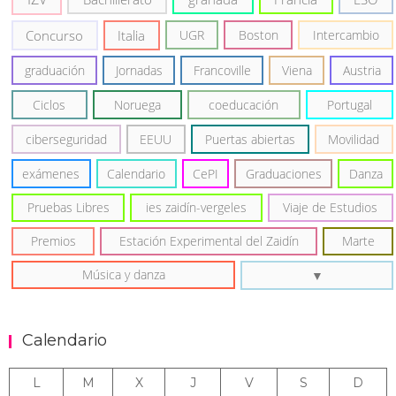
Concurso
Italia
UGR
Boston
Intercambio
graduación
Jornadas
Francoville
Viena
Austria
Ciclos
Noruega
coeducación
Portugal
ciberseguridad
EEUU
Puertas abiertas
Movilidad
exámenes
Calendario
CePI
Graduaciones
Danza
Pruebas Libres
ies zaidín-vergeles
Viaje de Estudios
Premios
Estación Experimental del Zaidín
Marte
Música y danza
Calendario
L
M
X
J
V
S
D