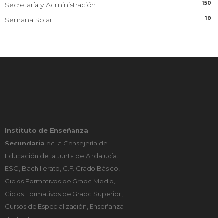
150
Secretaría y Administración
18
Semana Solar
Instituto de Enseñanza
Secundaria
de la Consejería de
Educación de la Junta de Andalucía.
ESO, Bachillerato, C.F. Grado Básico,
Ciclos Formativos de Grado Medio,
Ciclos Formativos de Grado Superior,
Cursos de Especialización, Enseñanza