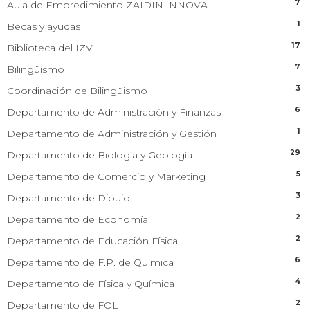
7
Aula de Empredimiento ZAIDIN·INNOVA
1
Becas y ayudas
17
Biblioteca del IZV
7
Bilingüismo
3
Coordinación de Bilingüismo
6
Departamento de Administración y Finanzas
1
Departamento de Administración y Gestión
29
Departamento de Biología y Geología
5
Departamento de Comercio y Marketing
3
Departamento de Dibujo
2
Departamento de Economía
2
Departamento de Educación Física
6
Departamento de F.P. de Química
4
Departamento de Física y Química
2
Departamento de FOL