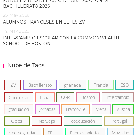
FOTOS Y VIDEO DEL ACTO DE GRADUACIÓN DE
BACHILLERATO 2026
25, May 2026
ALUMNOS FRANCESES EN EL IES ZV.
14, May 2026
INTERCAMBIO ESCOLAR CON LA COMMONWEALTH
SCHOOL DE BOSTON
Nube de Tags
IZV
Bachillerato
granada
Francia
ESO
Concurso
Italia
UGR
Boston
Intercambio
graduación
Jornadas
Francoville
Viena
Austria
Ciclos
Noruega
coeducación
Portugal
ciberseguridad
EEUU
Puertas abiertas
Movilidad