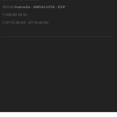
18008
Granada · ANDALUCÍA · ESP
958 89 38 50
671 53 89 83 - 671 53 89 84