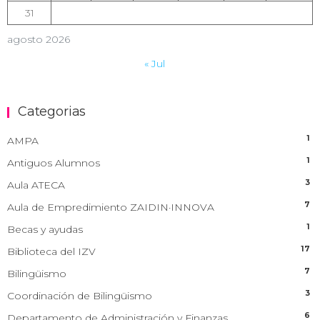
31
agosto 2026
« Jul
Categorias
1
AMPA
1
Antiguos Alumnos
3
Aula ATECA
7
Aula de Empredimiento ZAIDIN·INNOVA
1
Becas y ayudas
17
Biblioteca del IZV
7
Bilingüismo
3
Coordinación de Bilingüismo
6
Departamento de Administración y Finanzas