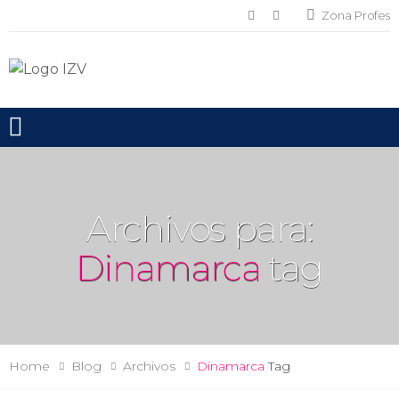
Zona Profes
Toggle mobile menu
Archivos para:
Dinamarca
tag
Home
Blog
Archivos
Dinamarca
Tag