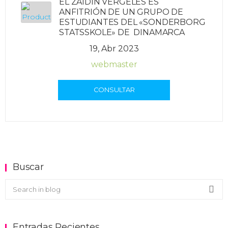
EL ZAIDÍN VERGELES ES
ANFITRIÓN DE UN GRUPO DE
ESTUDIANTES DEL «SONDERBORG
STATSSKOLE» DE DINAMARCA
19, Abr 2023
webmaster
CONSULTAR
Buscar
Buscar en el blog
Sea
Entradas Recientes