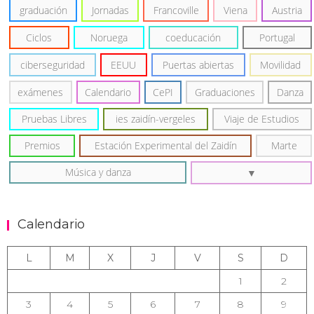
graduación
Jornadas
Francoville
Viena
Austria
Ciclos
Noruega
coeducación
Portugal
ciberseguridad
EEUU
Puertas abiertas
Movilidad
exámenes
Calendario
CePI
Graduaciones
Danza
Pruebas Libres
ies zaidín-vergeles
Viaje de Estudios
Premios
Estación Experimental del Zaidín
Marte
Música y danza
Calendario
L
M
X
J
V
S
D
1
2
3
4
5
6
7
8
9