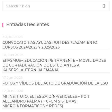
Buscar en el blog
Sea
Entradas Recientes
30, Jul 2026
CONVOCATORIAS AYUDAS POR DESPLAZAMIENTO
CURSOS 2024/2025 Y 2025/2026
18, Jun 2026
ERASMUS+ EDUCACIÓN PERMANENTE – MOVILIDADES
DE CORTADURACIÓN DE ESTUDIANTES A
KAISERSLAUTERN (ALEMANIA)
17, Jun 2026
FOTOS Y VÍDEOS DEL ACTO DE GRADUACIÓN DE LA ESO
12, Jun 2026
MI INSTITUTO, EL IES ZAIDÍN-VERGELES – POR
ALEJANDRO PALMA (1º CFGM SISTEMAS
MICROINFORMÁTICOS Y REDES)