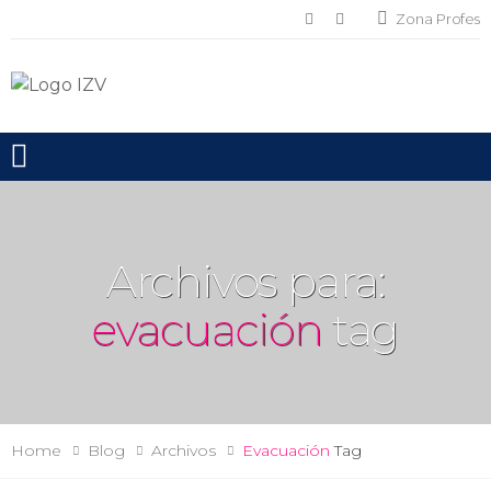
Zona Profes
Toggle mobile menu
Archivos para:
evacuación
tag
Home
Blog
Archivos
Evacuación
Tag