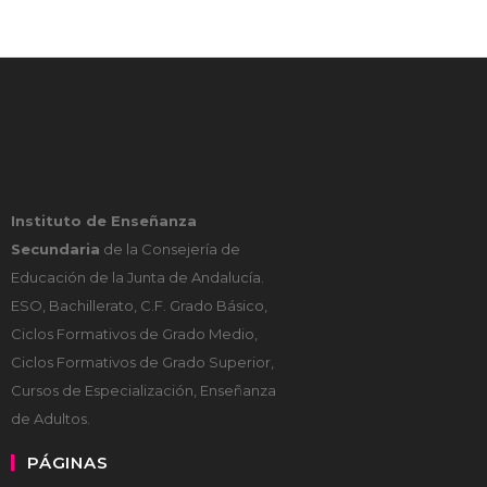
Instituto de Enseñanza
Secundaria
de la Consejería de
Educación de la Junta de Andalucía.
ESO, Bachillerato, C.F. Grado Básico,
Ciclos Formativos de Grado Medio,
Ciclos Formativos de Grado Superior,
Cursos de Especialización, Enseñanza
de Adultos.
PÁGINAS