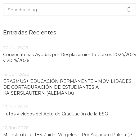
Buscar en el blog
Sea
Entradas Recientes
30, Jul 2026
Convocatorias Ayudas por Desplazamiento Cursos 2024/2025
y 2025/2026
18, Jun 2026
ERASMUS+ EDUCACIÓN PERMANENTE – MOVILIDADES
DE CORTADURACIÓN DE ESTUDIANTES A
KAISERSLAUTERN (ALEMANIA)
17, Jun 2026
Fotos y vídeos del Acto de Graduación de la ESO
12, Jun 2026
Mi instituto, el IES Zaidín-Vergeles – Por Alejandro Palma (1º