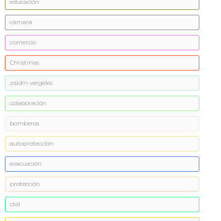
educación
cámara
comercio
Christmas
zaidín-vergeles
colaboración
bomberos
autoprotección
evacuación
protección
civil