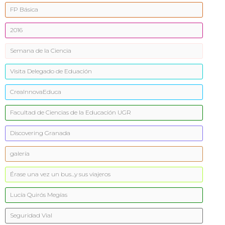
FP Básica
2016
Semana de la Ciencia
Visita Delegado de Eduación
CreaInnovaEduca
Facultad de Ciencias de la Educación UGR
Discovering Granada
galería
Érase una vez un bus...y sus viajeros
Lucía Quirós Megías
Seguridad Vial