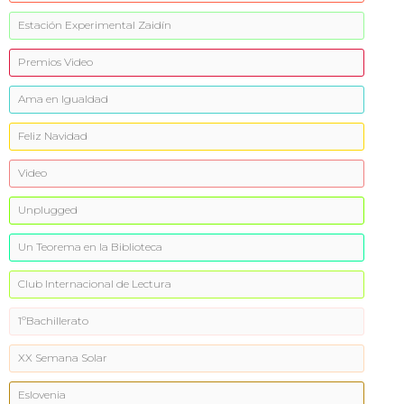
Estación Experimental Zaidín
Premios Video
Ama en Igualdad
Feliz Navidad
Video
Unplugged
Un Teorema en la Biblioteca
Club Internacional de Lectura
1ºBachillerato
XX Semana Solar
Eslovenia