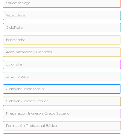
Salvad la Vega
VegaEduca
CicloRuta
EcoMarcha
Administración y Finanzas
ciclo ruta
salvar la vega
Ciclos de Grado Medio
Ciclos de Grado Superior
Preparación Ingreso a Grado Superior
Formación Profesional Básica