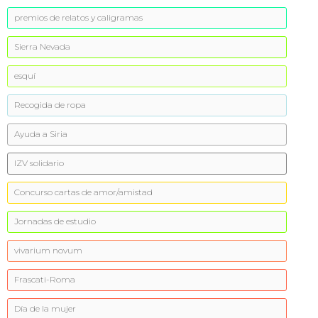
premios de relatos y caligramas
Sierra Nevada
esquí
Recogida de ropa
Ayuda a Siria
IZV solidario
Concurso cartas de amor/amistad
Jornadas de estudio
vivarium novum
Frascati-Roma
Día de la mujer