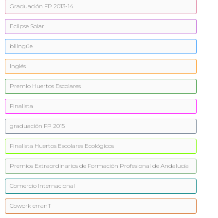
Graduación FP 2013-14
Eclipse Solar
bilingüe
inglés
Premio Huertos Escolares
Finalista
graduación FP 2015
Finalista Huertos Escolares Ecológicos
Premios Extraordinarios de Formación Profesional de Andalucía
Comercio Internacional
Cowork erranT