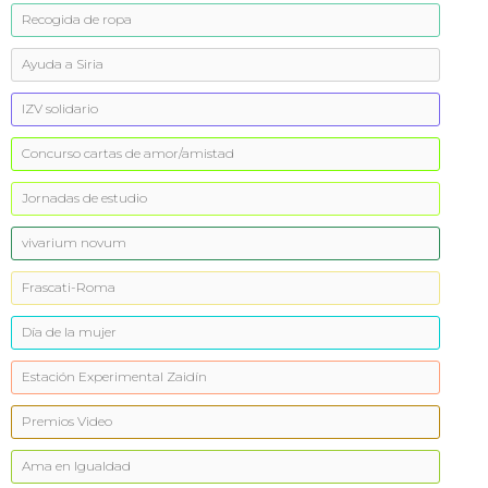
Recogida de ropa
Ayuda a Siria
IZV solidario
Concurso cartas de amor/amistad
Jornadas de estudio
vivarium novum
Frascati-Roma
Día de la mujer
Estación Experimental Zaidín
Premios Video
Ama en Igualdad