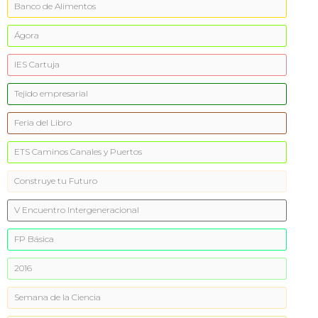
Banco de Alimentos
Ágora
IES Cartuja
Tejido empresarial
Feria del Libro
ETS Caminos Canales y Puertos
Construye tu Futuro
V Encuentro Intergeneracional
FP Básica
2016
Semana de la Ciencia