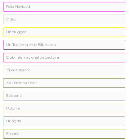
Feliz Navidad
Video
Unplugged
Un Teorema en la Biblioteca
Club Internacional de Lectura
1ºBachillerato
XX Semana Solar
Eslovenia
Polonia
Hungría
España