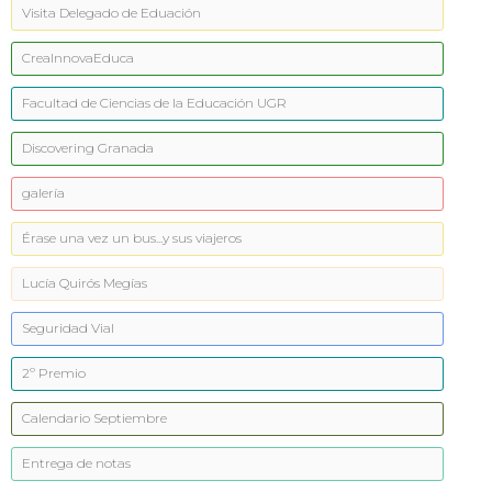
Visita Delegado de Eduación
CreaInnovaEduca
Facultad de Ciencias de la Educación UGR
Discovering Granada
galería
Érase una vez un bus...y sus viajeros
Lucía Quirós Megías
Seguridad Vial
2º Premio
Calendario Septiembre
Entrega de notas