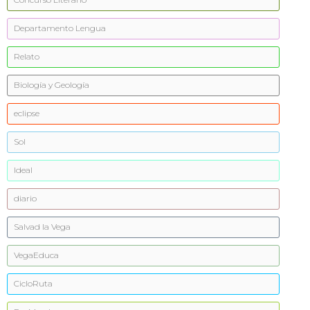
Departamento Lengua
Relato
Biología y Geología
eclipse
Sol
Ideal
diario
Salvad la Vega
VegaEduca
CicloRuta