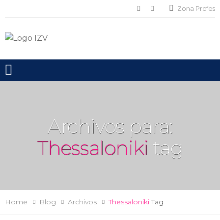
Zona Profes
Toggle mobile menu
Archivos para:
Thessaloniki
tag
Home
Blog
Archivos
Thessaloniki
Tag