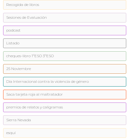
Recogida de libros
Sesiones de Evaluación
podcast
Listado
cheques-libro 1ºESO 3ºESO
25 Noviembre
Día Internacional contra la violencia de género
Saca tarjeta roja al maltratador
premios de relatos y caligramas
Sierra Nevada
esquí