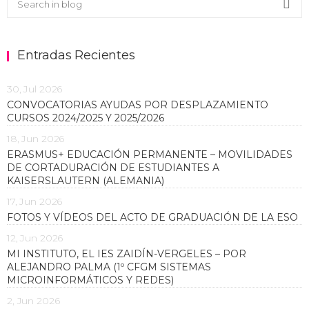
Sea
Entradas Recientes
30, Jul 2026
CONVOCATORIAS AYUDAS POR DESPLAZAMIENTO
CURSOS 2024/2025 Y 2025/2026
18, Jun 2026
ERASMUS+ EDUCACIÓN PERMANENTE – MOVILIDADES
DE CORTADURACIÓN DE ESTUDIANTES A
KAISERSLAUTERN (ALEMANIA)
17, Jun 2026
FOTOS Y VÍDEOS DEL ACTO DE GRADUACIÓN DE LA ESO
12, Jun 2026
MI INSTITUTO, EL IES ZAIDÍN-VERGELES – POR
ALEJANDRO PALMA (1º CFGM SISTEMAS
MICROINFORMÁTICOS Y REDES)
2, Jun 2026