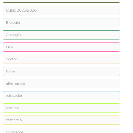
Curso 2025-2026
Biología
Geología
FPA
doctor
Illana
alternancia
educación
cámara
comercio
Christmas