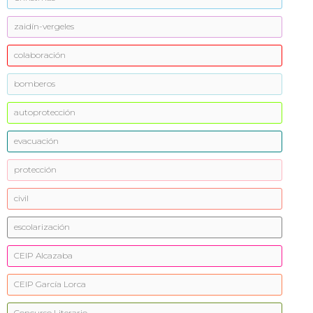
zaidín-vergeles
colaboración
bomberos
autoprotección
evacuación
protección
civil
escolarización
CEIP Alcazaba
CEIP García Lorca
Concurso Literario