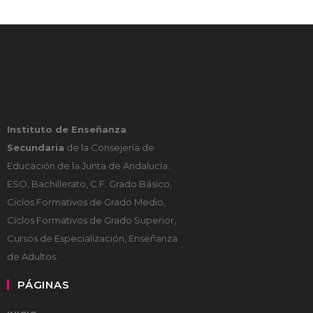
Instituto de Enseñanza
Secundaria
de la Consejería de
Educación de la Junta de Andalucía.
ESO, Bachillerato, C.F. Grado Básico,
Ciclos Formativos de Grado Medio,
Ciclos Formativos de Grado Superior,
Cursos de Especialización, Enseñanza
de Adultos.
PÁGINAS