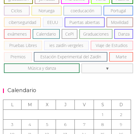
Ciclos
Noruega
coeducación
Portugal
ciberseguridad
EEUU
Puertas abiertas
Movilidad
exámenes
Calendario
CePI
Graduaciones
Danza
Pruebas Libres
ies zaidín-vergeles
Viaje de Estudios
Premios
Estación Experimental del Zaidín
Marte
Música y danza
Calendario
L
M
X
J
V
S
D
1
2
3
4
5
6
7
8
9