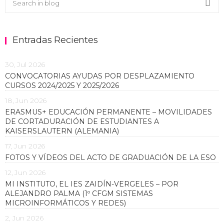
Sea
Entradas Recientes
30, Jul 2026
CONVOCATORIAS AYUDAS POR DESPLAZAMIENTO
CURSOS 2024/2025 Y 2025/2026
18, Jun 2026
ERASMUS+ EDUCACIÓN PERMANENTE – MOVILIDADES
DE CORTADURACIÓN DE ESTUDIANTES A
KAISERSLAUTERN (ALEMANIA)
17, Jun 2026
FOTOS Y VÍDEOS DEL ACTO DE GRADUACIÓN DE LA ESO
12, Jun 2026
MI INSTITUTO, EL IES ZAIDÍN-VERGELES – POR
ALEJANDRO PALMA (1º CFGM SISTEMAS
MICROINFORMÁTICOS Y REDES)
2, Jun 2026