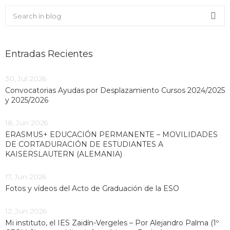
Buscar en el blog
Sea
Entradas Recientes
30, Jul 2026
Convocatorias Ayudas por Desplazamiento Cursos 2024/2025
y 2025/2026
18, Jun 2026
ERASMUS+ EDUCACIÓN PERMANENTE – MOVILIDADES
DE CORTADURACIÓN DE ESTUDIANTES A
KAISERSLAUTERN (ALEMANIA)
17, Jun 2026
Fotos y vídeos del Acto de Graduación de la ESO
12, Jun 2026
Mi instituto, el IES Zaidín-Vergeles – Por Alejandro Palma (1º