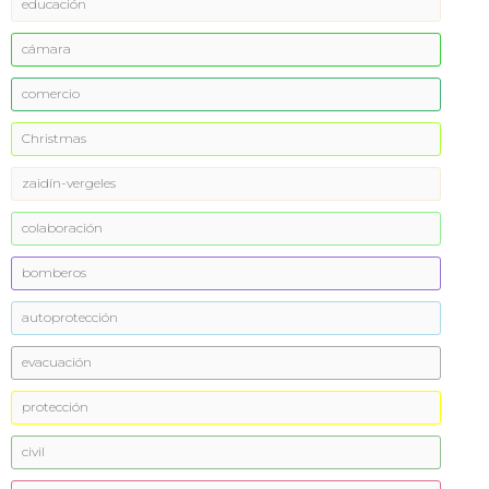
educación
cámara
comercio
Christmas
zaidín-vergeles
colaboración
bomberos
autoprotección
evacuación
protección
civil