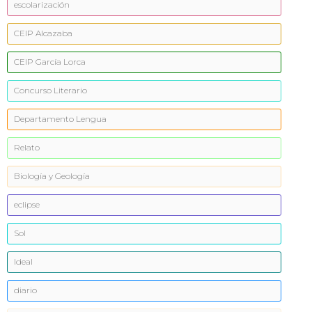
escolarización
CEIP Alcazaba
CEIP García Lorca
Concurso Literario
Departamento Lengua
Relato
Biología y Geología
eclipse
Sol
Ideal
diario