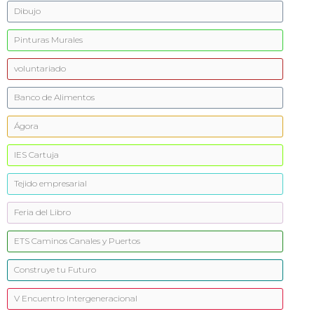
Dibujo
Pinturas Murales
voluntariado
Banco de Alimentos
Ágora
IES Cartuja
Tejido empresarial
Feria del Libro
ETS Caminos Canales y Puertos
Construye tu Futuro
V Encuentro Intergeneracional