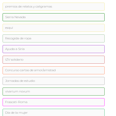
premios de relatos y caligramas
Sierra Nevada
esquí
Recogida de ropa
Ayuda a Siria
IZV solidario
Concurso cartas de amor/amistad
Jornadas de estudio
vivarium novum
Frascati-Roma
Día de la mujer