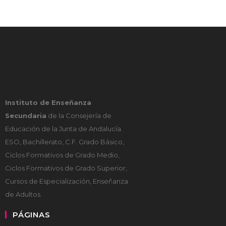
Instituto de Enseñanza
Secundaria
de la Consejería de
Educación de la Junta de Andalucía.
ESO, Bachillerato, C.F. Grado Básico,
Ciclos Formativos de Grado Medio,
Ciclos Formativos de Grado Superior,
Cursos de Especialización, Enseñanza
de Adultos.
PÁGINAS