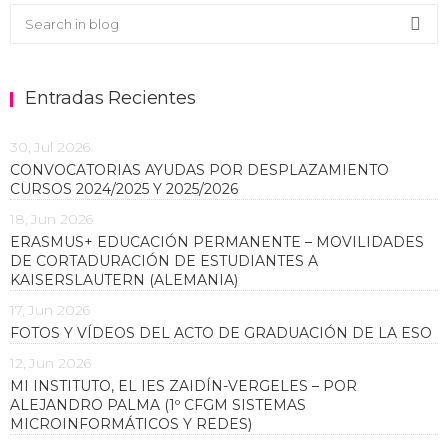
Buscar en el blog
Sea
Entradas Recientes
30, Jul 2026
CONVOCATORIAS AYUDAS POR DESPLAZAMIENTO
CURSOS 2024/2025 Y 2025/2026
18, Jun 2026
ERASMUS+ EDUCACIÓN PERMANENTE – MOVILIDADES
DE CORTADURACIÓN DE ESTUDIANTES A
KAISERSLAUTERN (ALEMANIA)
17, Jun 2026
FOTOS Y VÍDEOS DEL ACTO DE GRADUACIÓN DE LA ESO
12, Jun 2026
MI INSTITUTO, EL IES ZAIDÍN-VERGELES – POR
ALEJANDRO PALMA (1º CFGM SISTEMAS
MICROINFORMÁTICOS Y REDES)