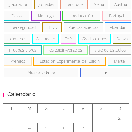
graduación
Jornadas
Francoville
Viena
Austria
Ciclos
Noruega
coeducación
Portugal
ciberseguridad
EEUU
Puertas abiertas
Movilidad
exámenes
Calendario
CePI
Graduaciones
Danza
Pruebas Libres
ies zaidín-vergeles
Viaje de Estudios
Premios
Estación Experimental del Zaidín
Marte
Música y danza
Calendario
L
M
X
J
V
S
D
1
2
3
4
5
6
7
8
9