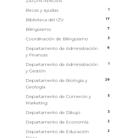
ZAIDIN·INNOVA
1
Becas y ayudas
17
Biblioteca del IZV
7
Bilingüismo
3
Coordinación de Bilingüismo
6
Departamento de Administración
y Finanzas
1
Departamento de Administración
y Gestión
29
Departamento de Biología y
Geología
5
Departamento de Comercio y
Marketing
3
Departamento de Dibujo
2
Departamento de Economía
2
Departamento de Educación