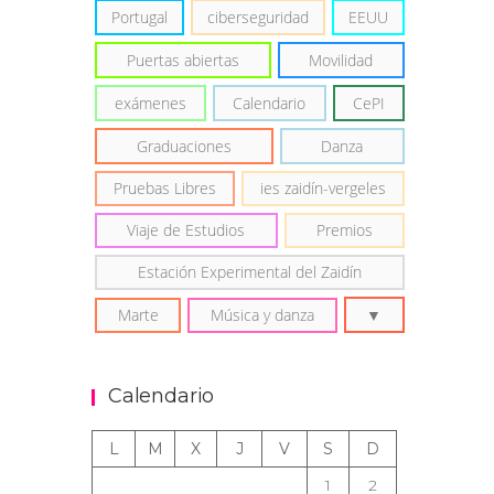
Portugal
ciberseguridad
EEUU
Puertas abiertas
Movilidad
exámenes
Calendario
CePI
Graduaciones
Danza
Pruebas Libres
ies zaidín-vergeles
Viaje de Estudios
Premios
Estación Experimental del Zaidín
Marte
Música y danza
Calendario
L
M
X
J
V
S
D
1
2