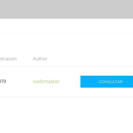
licación
Author
019
webmaster
CONSULTAR