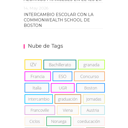
14, May 2026
INTERCAMBIO ESCOLAR CON LA
COMMONWEALTH SCHOOL DE
BOSTON
Nube de Tags
IZV
Bachillerato
granada
Francia
ESO
Concurso
Italia
UGR
Boston
Intercambio
graduación
Jornadas
Francoville
Viena
Austria
Ciclos
Noruega
coeducación