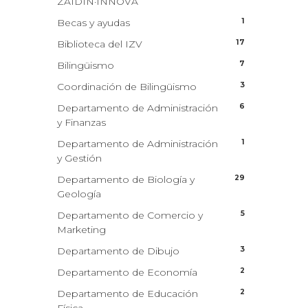
ZAIDIN·INNOVA
1
Becas y ayudas
17
Biblioteca del IZV
7
Bilingüismo
3
Coordinación de Bilingüismo
6
Departamento de Administración
y Finanzas
1
Departamento de Administración
y Gestión
29
Departamento de Biología y
Geología
5
Departamento de Comercio y
Marketing
3
Departamento de Dibujo
2
Departamento de Economía
2
Departamento de Educación