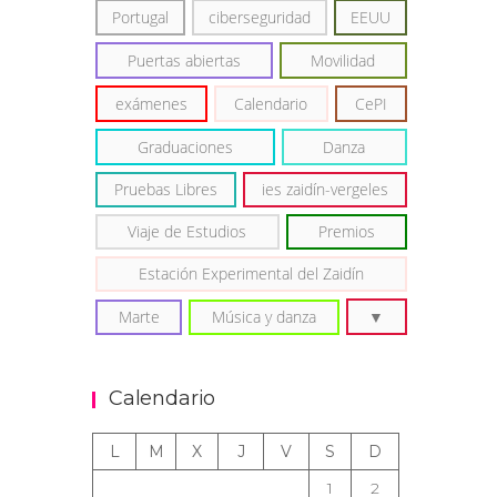
Portugal
ciberseguridad
EEUU
Puertas abiertas
Movilidad
exámenes
Calendario
CePI
Graduaciones
Danza
Pruebas Libres
ies zaidín-vergeles
Viaje de Estudios
Premios
Estación Experimental del Zaidín
Marte
Música y danza
Calendario
L
M
X
J
V
S
D
1
2