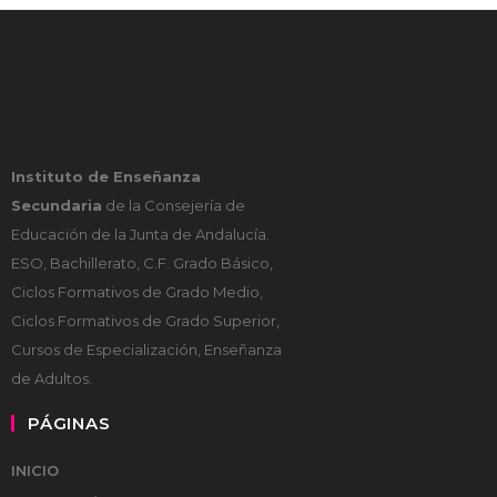
Instituto de Enseñanza
Secundaria
de la Consejería de
Educación de la Junta de Andalucía.
ESO, Bachillerato, C.F. Grado Básico,
Ciclos Formativos de Grado Medio,
Ciclos Formativos de Grado Superior,
Cursos de Especialización, Enseñanza
de Adultos.
PÁGINAS
INICIO