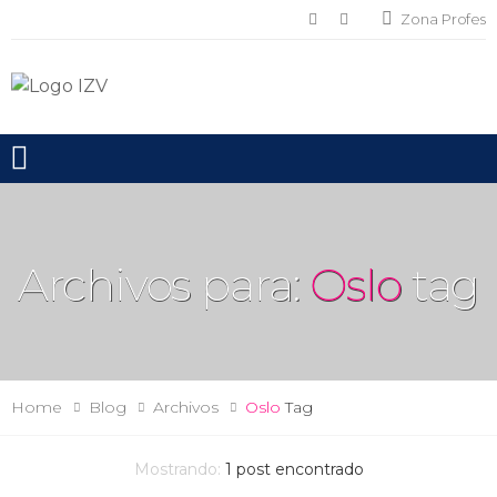
Zona Profes
Toggle mobile menu
Archivos para:
Oslo
tag
Home
Blog
Archivos
Oslo
Tag
Mostrando:
1
post encontrado