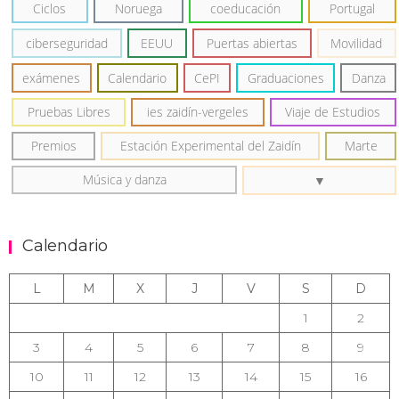
Ciclos
Noruega
coeducación
Portugal
ciberseguridad
EEUU
Puertas abiertas
Movilidad
exámenes
Calendario
CePI
Graduaciones
Danza
Pruebas Libres
ies zaidín-vergeles
Viaje de Estudios
Premios
Estación Experimental del Zaidín
Marte
Música y danza
Calendario
L
M
X
J
V
S
D
1
2
3
4
5
6
7
8
9
10
11
12
13
14
15
16