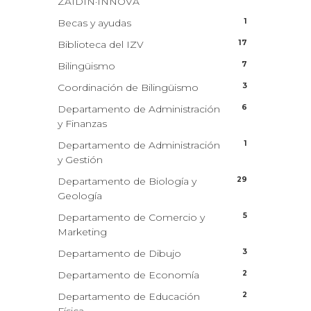
ZAIDIN·INNOVA
1
Becas y ayudas
17
Biblioteca del IZV
7
Bilingüismo
3
Coordinación de Bilingüismo
6
Departamento de Administración
y Finanzas
1
Departamento de Administración
y Gestión
29
Departamento de Biología y
Geología
5
Departamento de Comercio y
Marketing
3
Departamento de Dibujo
2
Departamento de Economía
2
Departamento de Educación