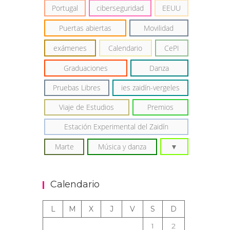
Portugal
ciberseguridad
EEUU
Puertas abiertas
Movilidad
exámenes
Calendario
CePI
Graduaciones
Danza
Pruebas Libres
ies zaidín-vergeles
Viaje de Estudios
Premios
Estación Experimental del Zaidín
Marte
Música y danza
Calendario
L
M
X
J
V
S
D
1
2