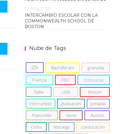
14, May 2026
INTERCAMBIO ESCOLAR CON LA
COMMONWEALTH SCHOOL DE
BOSTON
Nube de Tags
IZV
Bachillerato
granada
Francia
ESO
Concurso
Italia
UGR
Boston
Intercambio
graduación
Jornadas
Francoville
Viena
Austria
Ciclos
Noruega
coeducación