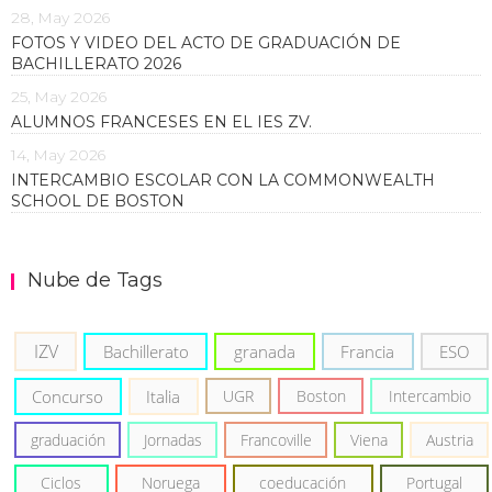
28, May 2026
FOTOS Y VIDEO DEL ACTO DE GRADUACIÓN DE
BACHILLERATO 2026
25, May 2026
ALUMNOS FRANCESES EN EL IES ZV.
14, May 2026
INTERCAMBIO ESCOLAR CON LA COMMONWEALTH
SCHOOL DE BOSTON
Nube de Tags
IZV
Bachillerato
granada
Francia
ESO
Concurso
Italia
UGR
Boston
Intercambio
graduación
Jornadas
Francoville
Viena
Austria
Ciclos
Noruega
coeducación
Portugal