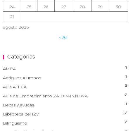
24
25
26
27
28
29
30
31
agosto 2026
« Jul
Categorias
1
AMPA
1
Antiguos Alumnos
3
Aula ATECA
7
Aula de Empredimiento ZAIDIN·INNOVA
1
Becas y ayudas
17
Biblioteca del IZV
7
Bilingüismo