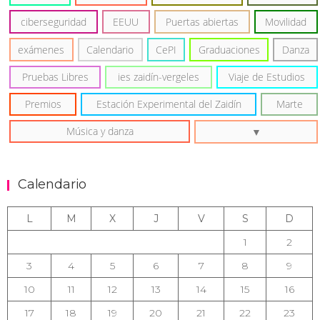
ciberseguridad
EEUU
Puertas abiertas
Movilidad
exámenes
Calendario
CePI
Graduaciones
Danza
Pruebas Libres
ies zaidín-vergeles
Viaje de Estudios
Premios
Estación Experimental del Zaidín
Marte
Música y danza
Calendario
L
M
X
J
V
S
D
1
2
3
4
5
6
7
8
9
10
11
12
13
14
15
16
17
18
19
20
21
22
23