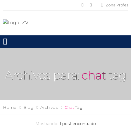
Zona Profes
Toggle mobile menu
Archivos para:
chat
tag
Home
Blog
Archivos
Chat
Tag
Mostrando:
1
post encontrado