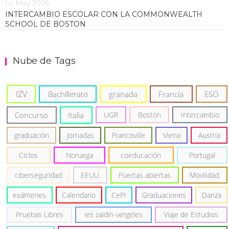
14, May 2026
INTERCAMBIO ESCOLAR CON LA COMMONWEALTH
SCHOOL DE BOSTON
Nube de Tags
IZV
Bachillerato
granada
Francia
ESO
Concurso
Italia
UGR
Boston
Intercambio
graduación
Jornadas
Francoville
Viena
Austria
Ciclos
Noruega
coeducación
Portugal
ciberseguridad
EEUU
Puertas abiertas
Movilidad
exámenes
Calendario
CePI
Graduaciones
Danza
Pruebas Libres
ies zaidín-vergeles
Viaje de Estudios