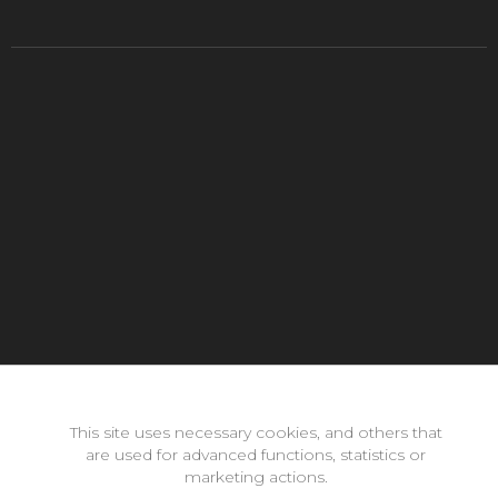
Con la inestimable ayuda de:
This site uses necessary cookies, and others that
are used for advanced functions, statistics or
marketing actions.
Copyright © 2026 neomode - IES Zaidín Vergeles - Granada -