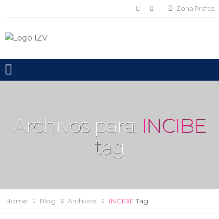
Zona Profes
Toggle mobile menu
Archivos para:
INCIBE
tag
Home
Blog
Archivos
INCIBE
Tag