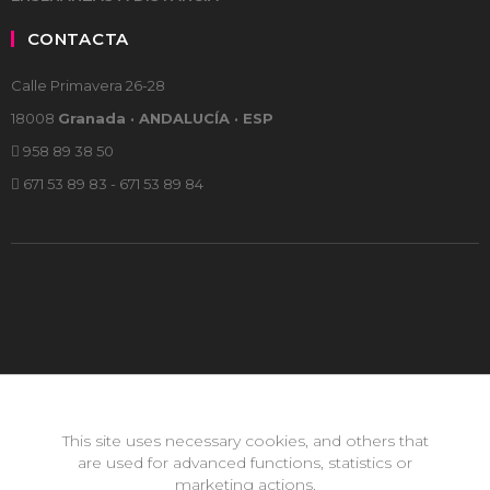
CONTACTA
Calle Primavera 26-28
18008
Granada · ANDALUCÍA · ESP
958 89 38 50
671 53 89 83 - 671 53 89 84
This site uses necessary cookies, and others that
are used for advanced functions, statistics or
marketing actions.