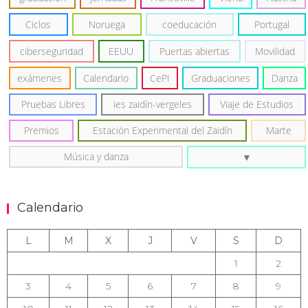
Ciclos
Noruega
coeducación
Portugal
ciberseguridad
EEUU
Puertas abiertas
Movilidad
exámenes
Calendario
CePI
Graduaciones
Danza
Pruebas Libres
ies zaidín-vergeles
Viaje de Estudios
Premios
Estación Experimental del Zaidín
Marte
Música y danza
Calendario
L
M
X
J
V
S
D
1
2
3
4
5
6
7
8
9