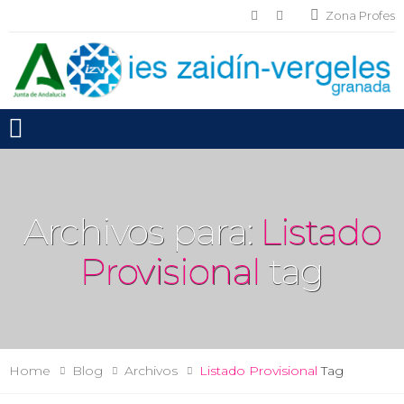
Zona Profes
Toggle mobile menu
Archivos para:
Listado
Provisional
tag
Home
Blog
Archivos
Listado Provisional
Tag