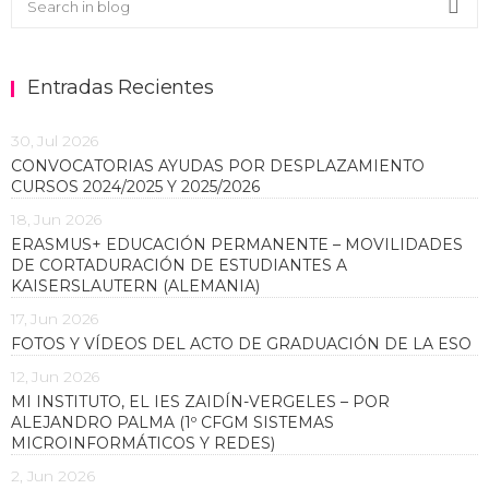
Sea
Entradas Recientes
30, Jul 2026
CONVOCATORIAS AYUDAS POR DESPLAZAMIENTO
CURSOS 2024/2025 Y 2025/2026
18, Jun 2026
ERASMUS+ EDUCACIÓN PERMANENTE – MOVILIDADES
DE CORTADURACIÓN DE ESTUDIANTES A
KAISERSLAUTERN (ALEMANIA)
17, Jun 2026
FOTOS Y VÍDEOS DEL ACTO DE GRADUACIÓN DE LA ESO
12, Jun 2026
MI INSTITUTO, EL IES ZAIDÍN-VERGELES – POR
ALEJANDRO PALMA (1º CFGM SISTEMAS
MICROINFORMÁTICOS Y REDES)
2, Jun 2026