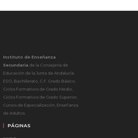
Instituto de Enseñanza
Secundaria
de la Consejería de
Educación de la Junta de Andalucía.
ESO, Bachillerato, C.F. Grado Básico,
Ciclos Formativos de Grado Medio,
Ciclos Formativos de Grado Superior,
Cursos de Especialización, Enseñanza
de Adultos.
PÁGINAS