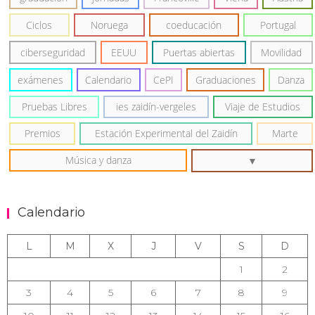
Ciclos
Noruega
coeducación
Portugal
ciberseguridad
EEUU
Puertas abiertas
Movilidad
exámenes
Calendario
CePI
Graduaciones
Danza
Pruebas Libres
ies zaidín-vergeles
Viaje de Estudios
Premios
Estación Experimental del Zaidín
Marte
Música y danza
Calendario
L
M
X
J
V
S
D
1
2
3
4
5
6
7
8
9