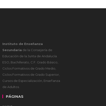
Instituto de Enseñanza
Secundaria
de la Consejería de
Educación de la Junta de Andalucía.
ESO, Bachillerato, C.F. Grado Básico,
Ciclos Formativos de Grado Medio,
Ciclos Formativos de Grado Superior,
Cursos de Especialización, Enseñanza
de Adultos.
PÁGINAS