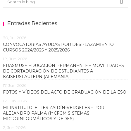
Sea
Entradas Recientes
30, Jul 2026
CONVOCATORIAS AYUDAS POR DESPLAZAMIENTO
CURSOS 2024/2025 Y 2025/2026
18, Jun 2026
ERASMUS+ EDUCACIÓN PERMANENTE – MOVILIDADES
DE CORTADURACIÓN DE ESTUDIANTES A
KAISERSLAUTERN (ALEMANIA)
17, Jun 2026
FOTOS Y VÍDEOS DEL ACTO DE GRADUACIÓN DE LA ESO
12, Jun 2026
MI INSTITUTO, EL IES ZAIDÍN-VERGELES – POR
ALEJANDRO PALMA (1º CFGM SISTEMAS
MICROINFORMÁTICOS Y REDES)
2, Jun 2026